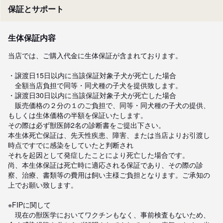
保証とサポート
生体保証内容
当店では、ご購入代金に生体保証が含まれております。

・譲渡日15日以内に当該保証対象子犬が死亡した場合

　全額当店負担で同等・同犬種の子犬を提供致します。

・譲渡日30日以内に当該保証対象子犬が死亡した場合

　販売価格の２分の１のご負担で、同等・同犬種の子犬の提供、
もしくは生体価格の半額を保証いたします。

その際は必ず獣医師2名の診断書をご提出下さい。

本生体死亡保証は、先天性疾患、障害、または当店よりお引渡し
時点ですでに感染をしていたと判断され

それを起因として発症したことにより死亡した場合です。

尚、本生体保証は死亡時に適応される保証であり、その際の診
察、治療、書類等の費用は飼い主様ご負担となります。ご承知の
上でお願い致します。

※FIPに関して

　現在の獣医学においてワクチンもなく、事前検査もないため、