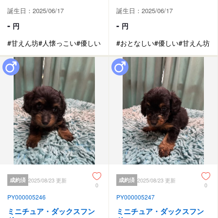
誕生日：2025/06/17
誕生日：2025/06/17
-
-
円
円
#甘えん坊
#人懐っこい
#優しい
#おとなしい
#優しい
#甘えん坊
成約済
2025/08/23 更新
成約済
2025/08/23 更新
0
0
PY000005246
PY000005247
ミニチュア・ダックスフン
ミニチュア・ダックスフン