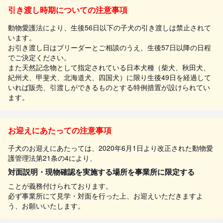
引き渡し時期についての注意事項
動物愛護法により、生後56日以下の子犬の引き渡しは禁止されて
います。
お引き渡し日はブリーダーとご相談のうえ、生後57日以降の日程
でご決定ください。
また天然記念物として指定されている日本犬種（柴犬、秋田犬、
紀州犬、甲斐犬、北海道犬、四国犬）に限り生後49日を経過して
いれば販売、引渡しができるものとする特例措置が設けられてい
ます。
お迎えにあたっての注意事項
子犬のお迎えにあたっては、2020年6月1日より改正された動物愛
護管理法第21条の4により、
対面説明・現物確認を実施する場所を事業所に限定する
ことが義務付けられております。
必ず事業所にて見学・対面を行った上、お迎えいただきますよ
う、お願いいたします。