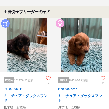
土田悦子ブリーダーの子犬
成約済
2025/08/23 更新
成約済
2025/08/23 更新
0
0
PY000005244
PY000005245
ミニチュア・ダックスフン
ミニチュア・ダックスフン
ド
ド
見学地：茨城県
見学地：茨城県