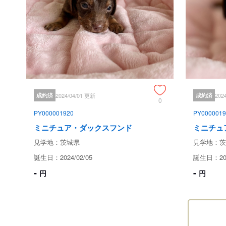
成約済
2024/04/01 更新
成約済
202
0
PY000001920
PY0000019
ミニチュア・ダックスフンド
ミニチュ
見学地：茨城県
見学地：茨
誕生日：2024/02/05
誕生日：202
-
-
円
円