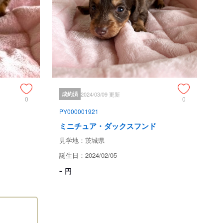
が含まれております。

子犬が死亡した場合

子犬を提供致します。

子犬が死亡した場合

、同等・同犬種の子犬の提供、もしくは生体価格の半額を保
ご提出下さい。

成約済
2024/03/09 更新
0
0
障害、または当店よりお引渡し時点ですでに感染をしていた
PY000001921
より死亡した場合です。

ミニチュア・ダックスフンド
れる保証であり、その際の診察、治療、書類等の費用は飼い
見学地：茨城県
上でお願い致します。

誕生日：2024/02/05
-
円
もなく、事前検査もないため、全く感染経路も分からず解明
当店では保証対象外とさせていただきます。