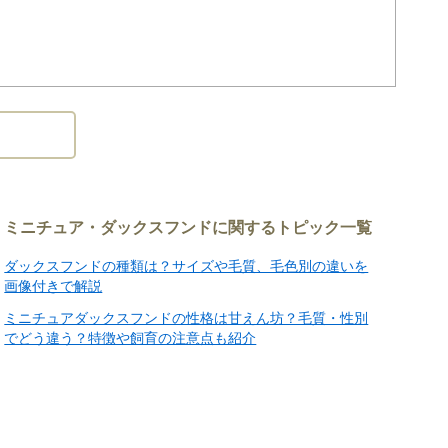
日を経過していれば販売、引渡しができるものとする特例
項
20年6月1日より改正された動物愛護管理法第21条の4に
る場所を事業所に限定する
。
ミニチュア・ダックスフンドに関するトピック一覧
った上、お迎えいただきますよう、お願いいたします。
ダックスフンドの種類は？サイズや毛質、毛色別の違いを
画像付きで解説
ミニチュアダックスフンドの性格は甘えん坊？毛質・性別
でどう違う？特徴や飼育の注意点も紹介