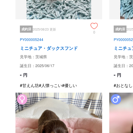
成約済
2025/08/23 更新
成約済
202
0
PY000005244
PY0000052
ミニチュア・ダックスフンド
ミニチュ
見学地：茨城県
見学地：茨
誕生日：2025/06/17
誕生日：202
-
-
円
円
#甘えん坊
#人懐っこい
#優しい
#おとなし