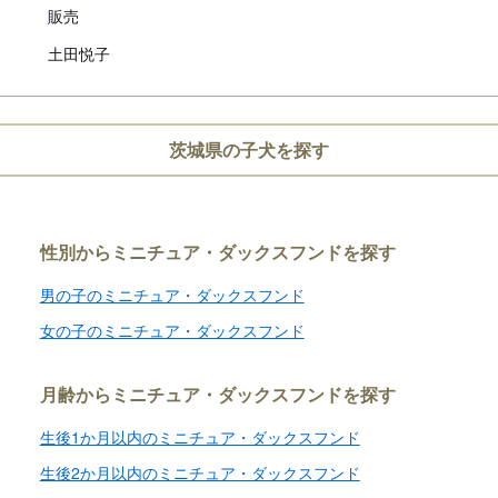
道犬、四国犬）に限り生後49
販売
措置が設けられています。
土田悦子
お迎えにあたっての注意事
茨城県の子犬を探す
子犬のお迎えにあたっては、20
より、
対面説明・現物確認を実施す
ことが義務付けられております
性別からミニチュア・ダックスフンドを探す
必ず事業所にて見学・対面を行
男の子のミニチュア・ダックスフンド
女の子のミニチュア・ダックスフンド
月齢からミニチュア・ダックスフンドを探す
生後1か月以内のミニチュア・ダックスフンド
生後2か月以内のミニチュア・ダックスフンド