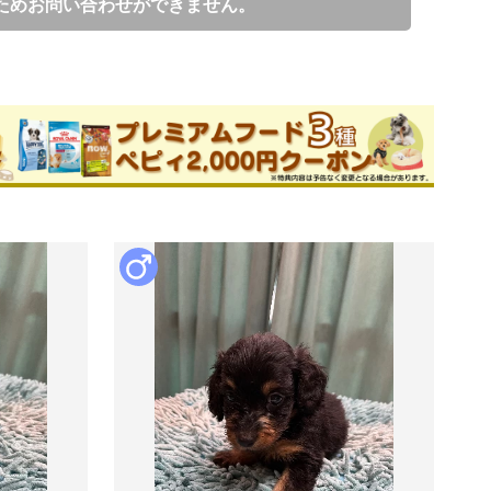
ためお問い合わせができません。
ブリーダー
件
このブリーダーの詳細
ですが

す！

が子のように大切に育てています。

んの愛情を注いで育ててくださる方をお待ちしております
