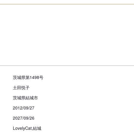
子犬の飼育相談はいつでもご相談
見学、受け渡しについ
犬舎所在地
お支払い方法
茨城県第1498号
見学についての注意事項
土田悦子
必ず事前のご連絡をお願いいたし
茨城県結城市
2012/09/27
引き渡し時期についての注
2027/09/26
動物愛護法により、生後56日
お引き渡し日はブリーダーとご
LovelyCat,結城
また天然記念物として指定され