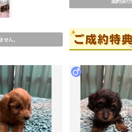
成約済の
ブリーダー情報
土田悦子
ません。
口コミ
0
ブリーダーからの紹介文
2/5生まれ5人兄弟の男の子です。

まだよちよち歩きでご飯もこれから
元気いっぱい健やかに成長していま
生まれた時から愛情いっぱい、我
生涯責任を持って、大切にたくさ