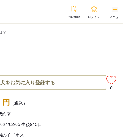
閲覧履歴
ログイン
メニュー
は？
子犬をお気に入り登録する
0
- 円
（税込）
成約済
2024/02/05 生後915日
男の子（オス）