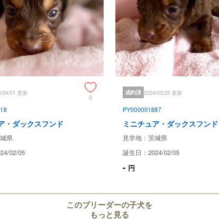
生体保証内容
当店では、ご購入代金に生体保証
・譲渡日15日以内に当該保証対象
　全額当店負担で同等・同犬種の
・譲渡日30日以内に当該保証対象
　販売価格の２分の１のご負担で
証いたします。

その際は必ず獣医師2名の診断書を
4/04/01 更新
成約済
2024/03/25 更新
0
本生体死亡保証は、先天性疾患、
18
PY000001887
と判断され

それを起因として発症したことに
ア・ダックスフンド
ミニチュア・ダックスフンド
尚、本生体保証は死亡時に適応さ
城県
見学地：茨城県
主様ご負担となります。ご承知の
4/02/05
誕生日：2024/02/05
※FIPに関して

-
円
　現在の獣医学においてワクチン
されてされていない病気のため、
このブリーダーの子犬を
引き渡し後のサポート
もっと見る