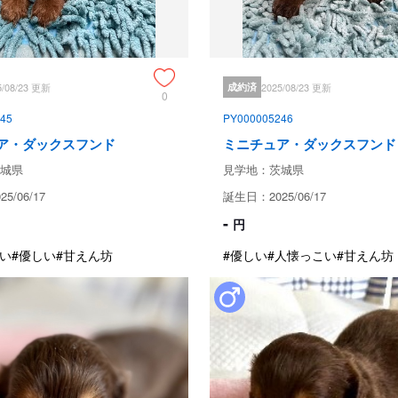
※パパ犬さん・ママ犬さん、遺伝子
《ご見学に関して》

ご見学ご希望の方は事前にご連絡
5/08/23 更新
成約済
2025/08/23 更新
0
ご見学やその他子犬ちゃんに関し
45
PY000005246
い。

ア・ダックスフンド
ミニチュア・ダックスフンド
《お引渡しに関して》

城県
見学地：茨城県
お渡しする際には、子犬に対して
5/06/17
誕生日：2025/06/17
予防、マダニと消化管内寄生虫・
-
ております。

円
健康診断代金、ワクチン代金、駆
い
#優しい
#甘えん坊
#優しい
#人懐っこい
#甘えん坊
に含まれております。
成約済の
保証とサポート