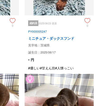
検査クリアです

をお願い致します。

成約済
2025/08/23 更新
0
0
ましてご質問等ございましたらお気軽にお問い合わせくださ
PY000005247
ミニチュア・ダックスフンド
見学地：茨城県
できる範囲での健康診断、ワクチンを済ませ、ノミの駆除・
誕生日：2025/06/17
条虫等の駆除薬を投与し、健康状態が万全な状態でお待ちし
-
円
虫薬代金、血統書代金、マイクロチップ代はすべて生体価格
#優しい
#甘えん坊
#人懐っこい
ためお問い合わせができません。