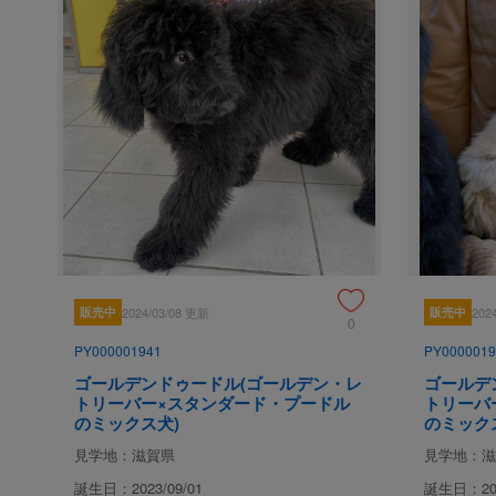
販売中
2024/03/08 更新
販売中
202
0
PY000001941
PY0000019
ゴールデンドゥードル(ゴールデン・レ
ゴールデ
トリーバー×スタンダード・プードル
トリーバ
のミックス犬)
のミック
見学地：滋賀県
見学地：滋
誕生日：2023/09/01
誕生日：202