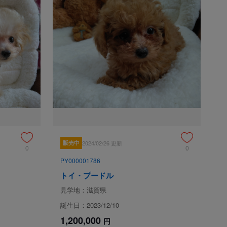
た😊✨
申込 / お問い合わせ（無料）
販売中
2024/02/26 更新
0
0
て
PY000001786
トイ・プードル
滋賀県大津市
見学地：滋賀県
誕生日：2023/12/10
1,200,000
現金
円