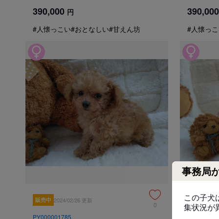
390,000
390,000
円
#人懐っこい
#おとなしい
#甘えん坊
#人懐っこ
事務局
この子犬
販売中
2024/02/26 更新
販売中
202
0
集状況が
PY000001785
PY0000017