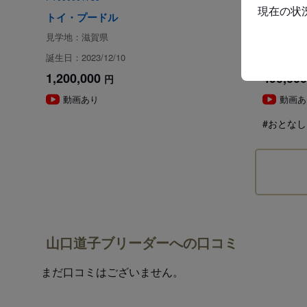
現在の状
トイ・プードル
トイ・プ
見学地：滋賀県
見学地：滋
誕生日：2023/12/10
誕生日：202
1,200,000
490,000
円
動画あり
動画あ
#おとなし
山口道子ブリーダーへの口コミ
まだ口コミはございません。