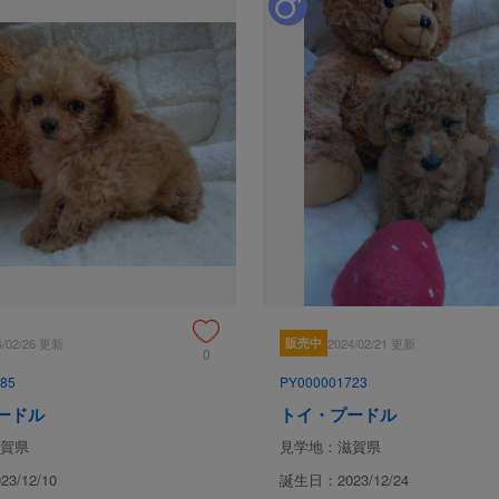
4/02/26 更新
販売中
2024/02/21 更新
0
85
PY000001723
ードル
トイ・プードル
賀県
見学地：滋賀県
3/12/10
誕生日：2023/12/24