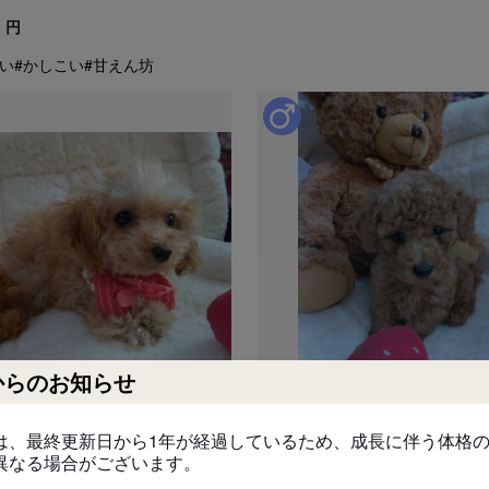
円
い
#かしこい
#甘えん坊
見学についての注意事項
犬舎見学は可能ですが、必ず事前
す。
引き渡し時期についての注
動物愛護法により、生後56日
お引き渡し日はブリーダーとご
また天然記念物として指定され
道犬、四国犬）に限り生後49
措置が設けられています。
からのお知らせ
お迎えにあたっての注意事
子犬のお迎えにあたっては、20
は、最終更新日から1年が経過しているため、成長に伴う体格
より、
4/02/26 更新
販売中
2024/02/21 更新
0
異なる場合がございます。
対面説明・現物確認を実施す
84
PY000001723