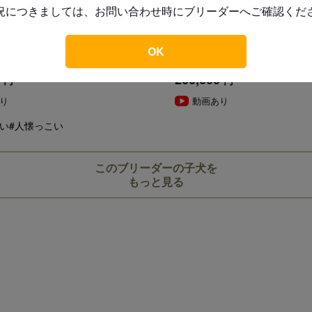
況につきましては、お問い合わせ時にブリーダーへご確認くだ
ことが義務付けられております
ードル
トイ・プードル
必ず事業所にて見学・対面を行
賀県
見学地：滋賀県
OK
3/12/02
誕生日：2023/12/24
200,000
円
円
り
動画あり
い
#人懐っこい
このブリーダーの子犬を
もっと見る