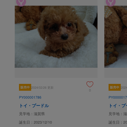
販売中
2024/02/26 更新
販売中
202
0
PY000001786
PY0000017
トイ・プードル
トイ・プ
見学地：滋賀県
見学地：滋
誕生日：2023/12/10
誕生日：202