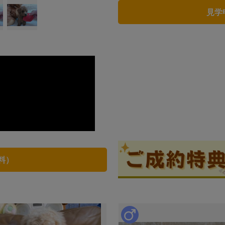
見学
ブリーダー情報
山口道子
口コミ
0
料）
トイプードル専門です。
ブリーダーからの紹介文
予想はタイニーサイズです🐶
