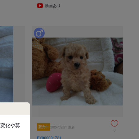
動画あり
にご連絡の上、お越しくださいますようお願い申し上げま
意事項
以下の子犬の引き渡しは禁止されています。
相談のうえ、生後57日以降の日程でご決定ください。
ている日本犬種（柴犬、秋田犬、紀州犬、甲斐犬、北海
日を経過していれば販売、引渡しができるものとする特例
項
20年6月1日より改正された動物愛護管理法第21条の4に
の変化や募
販売中
2024/02/21 更新
0
0
る場所を事業所に限定する
PY000001721