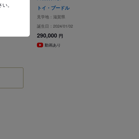
さい。
。
トイ・プードル
った上、お迎えいただきますよう、お願いいたします。
見学地：滋賀県
誕生日：2024/01/02
290,000
円
動画あり