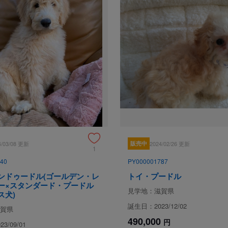
穏やかな教育ママのもとで育ちまし
見学
保証とサポート
生体保証内容
保証いたします。
4/03/08 更新
販売中
2024/02/26 更新
1
見学、受け渡しについ
40
PY000001787
ンドゥードル(ゴールデン・レ
トイ・プードル
犬舎所在地
ー×スタンダード・プードル
見学地：滋賀県
ス犬)
誕生日：2023/12/02
賀県
490,000
お支払い方法
円
3/09/01