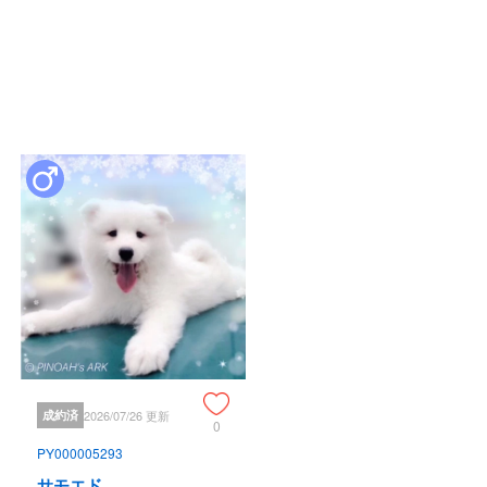
成約済
2026/07/26 更新
0
PY000005293
サモエド