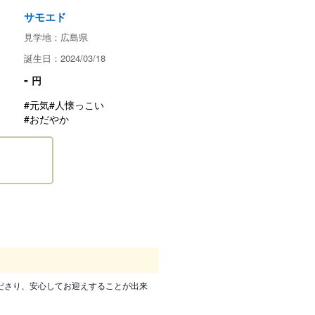
サモエド
見学地：広島県
誕生日：2024/03/18
-
円
#元気
#人懐っこい
#おだやか
ださり、安心してお迎えすることが出来