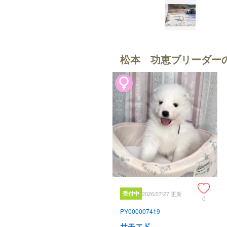
松本 功恵ブリーダー
受付中
2026/07/27 更新
0
PY000007419
サモエド