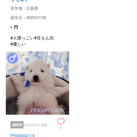
見学地：広島県
誕生日：2025/07/08
-
円
#人懐っこい
#甘えん坊
#優しい
成約済
2025/03/21 更新
0
PY000002174