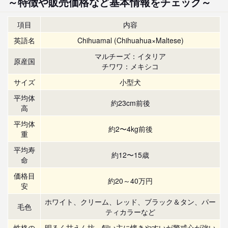
～特徴や販売価格など基本情報をチェック～
項目
内容
英語名
Chihuamal (Chihuahua×Maltese)
マルチーズ：イタリア
原産国
チワワ：メキシコ
サイズ
小型犬
平均体
約23cm前後
高
平均体
約2〜4kg前後
重
平均寿
約12〜15歳
命
価格目
約20～40万円
安
ホワイト、クリーム、レッド、ブラック＆タン、パー
毛色
ティカラーなど
性格の
明るく甘えん坊。飼い主に懐きやすいが警戒心が強い