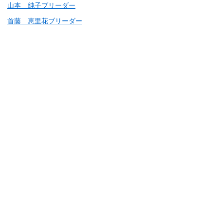
山本 純子ブリーダー
首藤 恵里花ブリーダー
この地域のブリーダーを
もっと見る
大阪府の同じ犬種（スタンダード・プードル、ト
イ・プードル、パピヨン）を掲載するブリーダー
同じ地域の子犬検索
大阪府のキャバプー
大阪府のゴールデンドゥードル
大阪府のコッカプー