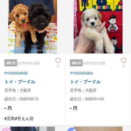
成約済
2025/05/04 更新
成約済
2025/02/23 更新
0
0
PY000004568
PY000004264
トイ・プードル
トイ・プードル
見学地：大阪府
見学地：大阪府
誕生日：2025/02/13
誕生日：2025/01/03
-
-
円
円
#元気
#甘えん坊