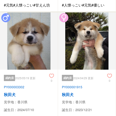
#元気
#人懐っこい
#甘えん坊
#人懐っこい
#元気
#優しい
成約済
2025/05/19 更新
成約済
2024/04/29 更新
0
0
PY000003302
PY000001915
秋田犬
秋田犬
見学地：香川県
見学地：香川県
誕生日：2024/07/10
誕生日：2023/12/21