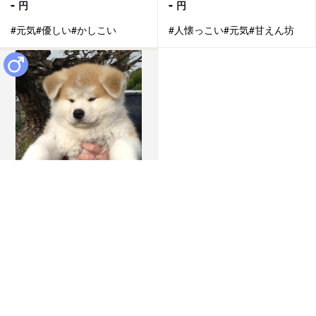
-
-
円
円
#元気
#優しい
#かしこい
#人懐っこい
#元気
#甘えん坊
成約済
2024/03/19 更新
0
PY000001913
秋田犬
見学地：香川県
誕生日：2023/12/21