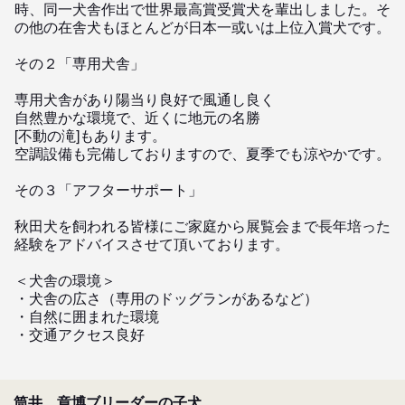
時、同一犬舎作出で世界最高賞受賞犬を輩出しました。そ
の他の在舎犬もほとんどが日本一或いは上位入賞犬です。

その２「専用犬舎」

専用犬舎があり陽当り良好で風通し良く

自然豊かな環境で、近くに地元の名勝

[不動の滝]もあります。

空調設備も完備しておりますので、夏季でも涼やかです。

その３「アフターサポート」

秋田犬を飼われる皆様にご家庭から展覧会まで長年培った
経験をアドバイスさせて頂いております。

＜犬舎の環境＞

・犬舎の広さ（専用のドッグランがあるなど）

・自然に囲まれた環境

・交通アクセス良好
筒井 章博ブリーダーの子犬