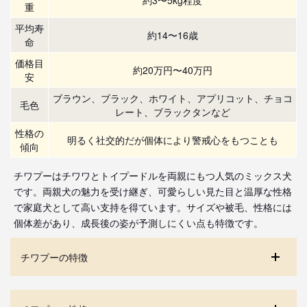
重
平均寿
約14〜16歳
命
価格目
約20万円〜40万円
安
ブラウン、ブラック、ホワイト、アプリコット、チョコ
毛色
レート、ブラックタンなど
性格の
明るく社交的だが個体により警戒心をもつことも
傾向
チワプーはチワワとトイプードルを両親にもつ人気のミックス犬
です。両親犬の魅力を受け継ぎ、可愛らしい見た目と温厚な性格
で家庭犬として高い支持を得ています。サイズや被毛、性格には
個体差があり、成長後の姿が予測しにくい点も特徴です。
チワプーの特徴