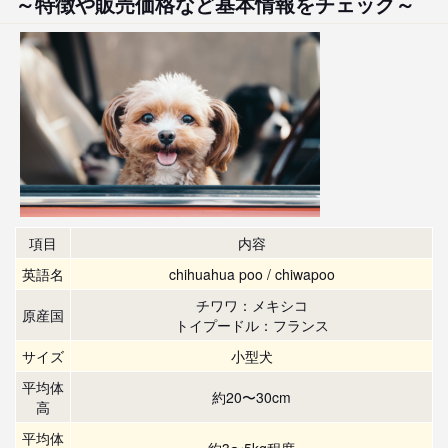
～特徴や販売価格など基本情報をチェック～
項目
内容
英語名
chihuahua poo / chiwapoo
チワワ：メキシコ
原産国
トイプードル：フランス
サイズ
小型犬
平均体
約20〜30cm
高
平均体
約3〜5kg程度