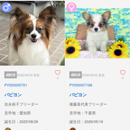
成約済
2026/08/09 更新
成約済
2026/08/08 更新
0
0
PY000005701
PY000007166
パピヨン
パピヨン
吉永裕子ブリーダー
後藤喜代美ブリーダー
見学地：愛知県
見学地：千葉県
誕生日：2025/08/26
誕生日：2026/05/16