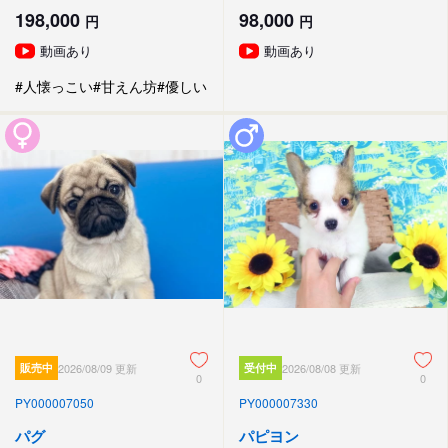
198,000
98,000
円
円
動画あり
動画あり
#人懐っこい
#甘えん坊
#優しい
販売中
2026/08/09 更新
受付中
2026/08/08 更新
0
0
PY000007050
PY000007330
パグ
パピヨン