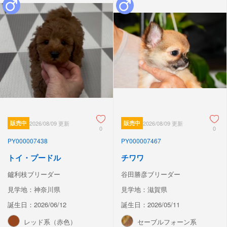
販売中
2026/08/09 更新
販売中
2026/08/09 更新
0
0
PY000007438
PY000007467
トイ・プードル
チワワ
鑪利枝ブリーダー
谷田勝彦ブリーダー
見学地：神奈川県
見学地：滋賀県
誕生日：2026/06/12
誕生日：2026/05/11
レッド系（赤色）
セーブルフォーン系