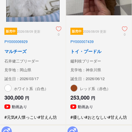
販売中
2026/08/09 更新
販売中
2026/08/09 更新
0
0
PY000006929
PY000007439
マルチーズ
トイ・プードル
石井健二ブリーダー
鑪利枝ブリーダー
見学地：岡山県
見学地：神奈川県
誕生日：2026/03/17
誕生日：2026/06/12
ホワイト系（白色）
レッド系（赤色）
300,000
253,000
円
円
動画あり
動画あり
#元気
#人懐っこい
#甘えん坊
#優しい
#おとなしい
#甘えん坊