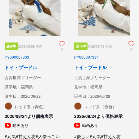
受付中
2026/08/08 更新
受付中
2026/08/08 更新
0
0
PY000007333
PY000007334
トイ・プードル
トイ・プードル
古賀世羅ブリーダー
古賀世羅ブリーダー
見学地：福岡県
見学地：福岡県
誕生日：2026/06/28
誕生日：2026/06/28
レッド系（赤色）
レッド系（赤色）
2026/08/24より価格表示
2026/08/24より価格表示
動画あり
動画あり
#元気
#甘えん坊
#人懐っこい
#優しい
#元気
#甘えん坊