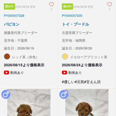
受付中
2026/08/08 更新
受付中
2026/08/08 更新
0
0
PY000007328
PY000007335
パピヨン
トイ・プードル
後藤喜代美ブリーダー
古賀世羅ブリーダー
見学地：千葉県
見学地：福岡県
誕生日：2026/06/19
誕生日：2026/06/28
レッド系（赤色）
イエローアプリコット系
2026/08/15より価格表示
2026/08/24より価格表示
動画あり
動画あり
#優しい
#元気
#甘えん坊