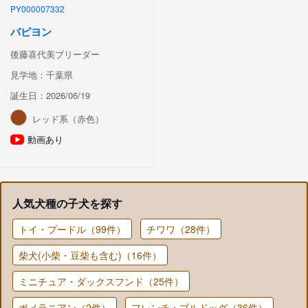
PY000007332
パピヨン
後藤喜代美ブリーダー
見学地：千葉県
誕生日：2026/06/19
レッド系（赤色）
動画あり
人気犬種の子犬を探す
トイ・プードル（99件）
チワワ（28件）
柴犬(小柴・豆柴も含む)（16件）
ミニチュア・ダックスフンド（25件）
ポメラニアン（2件）
フレンチ・ブルドッグ（36件）