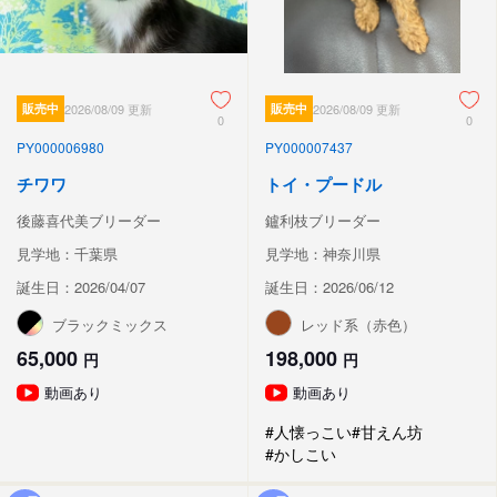
販売中
2026/08/09 更新
販売中
2026/08/09 更新
0
0
PY000006980
PY000007437
チワワ
トイ・プードル
後藤喜代美ブリーダー
鑪利枝ブリーダー
見学地：千葉県
見学地：神奈川県
誕生日：2026/04/07
誕生日：2026/06/12
ブラックミックス
レッド系（赤色）
65,000
198,000
円
円
動画あり
動画あり
#人懐っこい
#甘えん坊
#かしこい