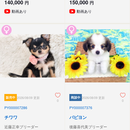
140,000
150,000
円
円
動画あり
動画あり
販売中
2026/08/09 更新
商談中
2026/08/09 更新
0
0
PY000007286
PY000007376
チワワ
パピヨン
近藤正幸ブリーダー
後藤喜代美ブリーダー