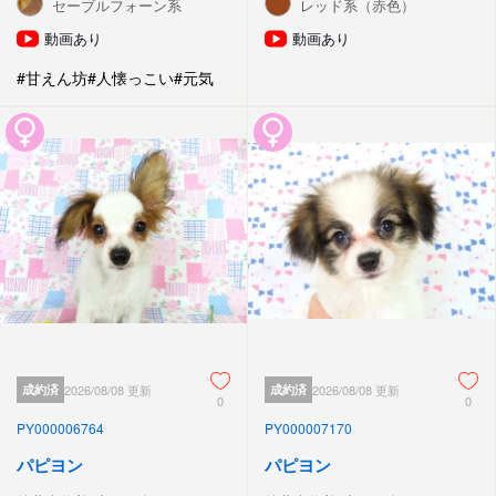
セーブルフォーン系
レッド系（赤色）
動画あり
動画あり
#甘えん坊
#人懐っこい
#元気
成約済
2026/08/08 更新
成約済
2026/08/08 更新
0
0
PY000006764
PY000007170
パピヨン
パピヨン