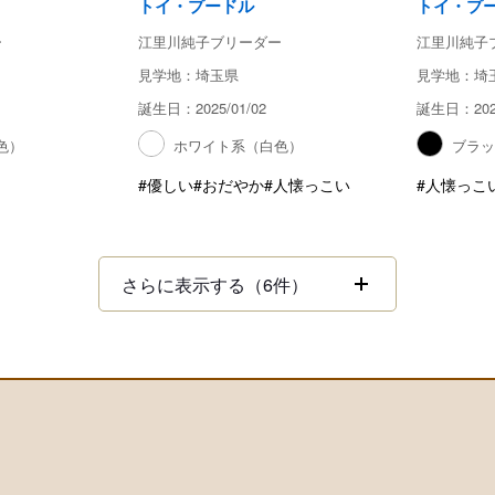
トイ・プードル
トイ・プ
ー
江里川純子ブリーダー
江里川純子
見学地：埼玉県
見学地：埼
誕生日：2025/01/02
誕生日：2025
色）
ホワイト系（白色）
ブラ
#優しい
#おだやか
#人懐っこい
#人懐っこ
さらに表示する（6件）