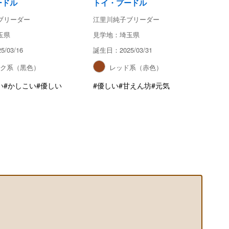
ードル
トイ・プードル
ブリーダー
江里川純子ブリーダー
玉県
見学地：埼玉県
/03/16
誕生日：2025/03/31
ック系（黒色）
レッド系（赤色）
い
#かしこい
#優しい
#優しい
#甘えん坊
#元気