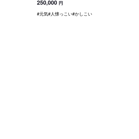
250,000
円
#元気
#人懐っこい
#かしこい