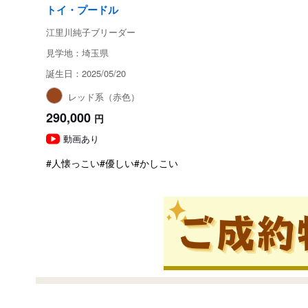
トイ・プードル
江里川純子ブリーダー
見学地：埼玉県
誕生日：2025/05/20
レッド系（赤色）
290,000
円
動画あり
#人懐っこい
#優しい
#かしこい