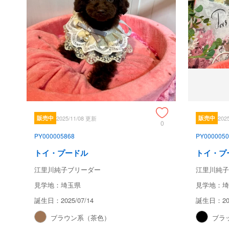
販売中
2025/11/08 更新
販売中
202
0
PY000005868
PY0000050
トイ・プードル
トイ・プ
江里川純子ブリーダー
江里川純子
見学地：埼玉県
見学地：埼
誕生日：2025/07/14
誕生日：202
ブラウン系（茶色）
ブラ