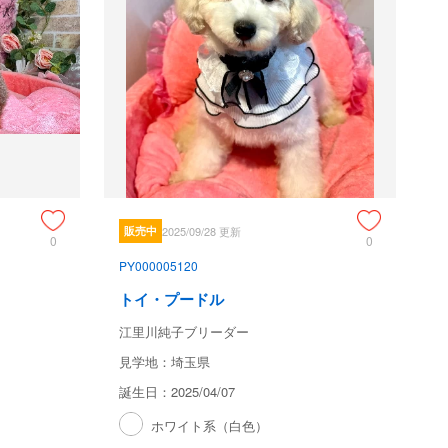
販売中
2025/09/28 更新
0
0
PY000005120
トイ・プードル
江里川純子ブリーダー
見学地：埼玉県
誕生日：2025/04/07
ホワイト系（白色）