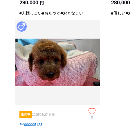
290,000
280,000
円
#人懐っこい
#おだやか
#おとなしい
#優しい
#
販売中
2025/08/27 更新
0
PY000005123