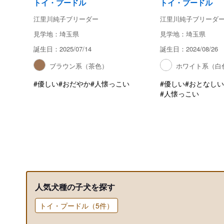
トイ・プードル
トイ・プードル
江里川純子ブリーダー
江里川純子ブリーダ
見学地：埼玉県
見学地：埼玉県
誕生日：2025/07/14
誕生日：2024/08/26
ブラウン系（茶色）
ホワイト系（白
#優しい
#おだやか
#人懐っこい
#優しい
#おとなしい
#人懐っこい
人気犬種の子犬を探す
トイ・プードル（5件）