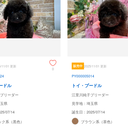
5/11/01 更新
販売中
2025/11/01 更新
0
24
PY000005014
ードル
トイ・プードル
ブリーダー
江里川純子ブリーダー
玉県
見学地：埼玉県
5/07/14
誕生日：2025/07/14
ック系（黒色）
ブラウン系（茶色）