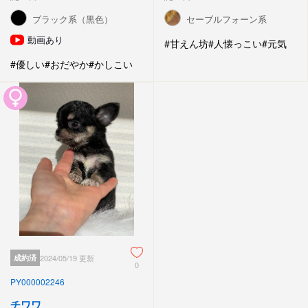
ブラック系（黒色）
セーブルフォーン系
動画あり
#甘えん坊
#人懐っこい
#元気
#優しい
#おだやか
#かしこい
成約済
2024/05/19 更新
0
PY000002246
チワワ