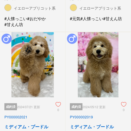
イエローアプリコット系
イエローアプリコット系
#人懐っこい
#おだやか
#元気
#人懐っこい
#甘えん坊
#甘えん坊
成約済
2024/07/21 更新
成約済
2024/05/12 更新
0
0
PY000002021
PY000002019
ミディアム・プードル
ミディアム・プードル