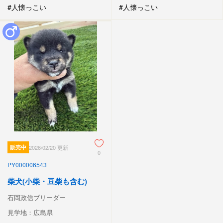
#人懐っこい
#人懐っこい
販売中
2026/02/20 更新
0
PY000006543
柴犬(小柴・豆柴も含む)
石岡政信ブリーダー
見学地：広島県