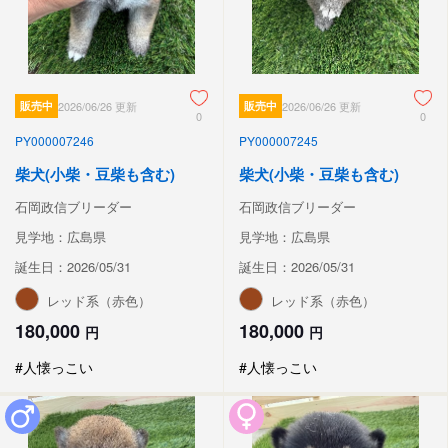
販売中
2026/06/26 更新
販売中
2026/06/26 更新
0
0
PY000007246
PY000007245
柴犬(小柴・豆柴も含む)
柴犬(小柴・豆柴も含む)
石岡政信ブリーダー
石岡政信ブリーダー
見学地：広島県
見学地：広島県
誕生日：2026/05/31
誕生日：2026/05/31
レッド系（赤色）
レッド系（赤色）
180,000
180,000
円
円
#人懐っこい
#人懐っこい