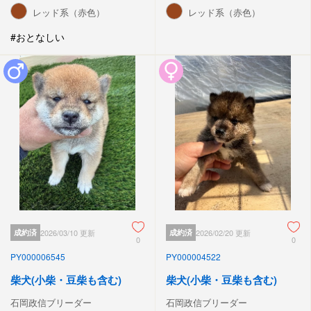
レッド系（赤色）
レッド系（赤色）
#おとなしい
成約済
2026/03/10 更新
成約済
2026/02/20 更新
0
0
PY000006545
PY000004522
柴犬(小柴・豆柴も含む)
柴犬(小柴・豆柴も含む)
石岡政信ブリーダー
石岡政信ブリーダー