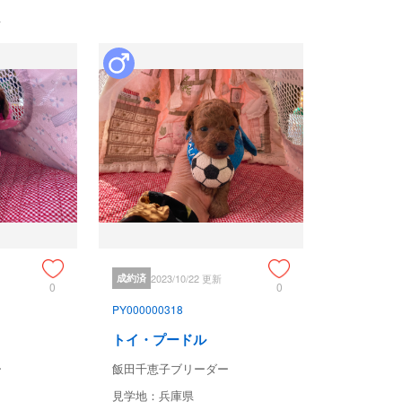
成約済
2023/10/22 更新
0
0
PY000000318
トイ・プードル
ー
飯田千恵子ブリーダー
見学地：兵庫県