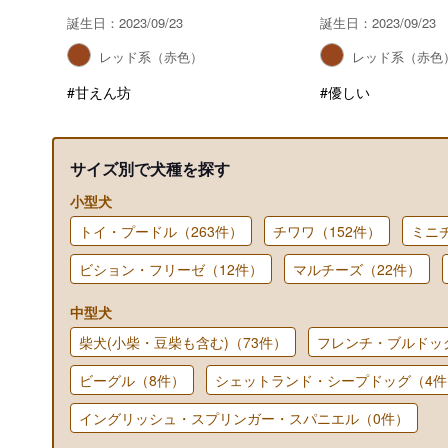
誕生日：2023/09/23
誕生日：2023/09/23
レッド系（赤色）
レッド系（赤色
#甘えん坊
#優しい
サイズ別で犬種を探す
小型犬
トイ・プードル（263件）
チワワ（152件）
ミニ
ビション・フリーゼ（12件）
マルチーズ（22件）
中型犬
柴犬(小柴・豆柴も含む)（73件）
フレンチ・ブルドッ
ビーグル（8件）
シェットランド・シープドッグ（4件
イングリッシュ・スプリンガー・スパニエル（0件）