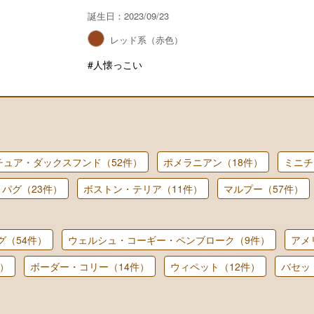
誕生日：2023/09/23
）
レッド系（赤色）
#人懐っこい
チュア・ダックスフンド（52件）
ポメラニアン（18件）
ミニチ
パグ（23件）
ボストン・テリア（11件）
マルプー（57件）
グ（54件）
ウェルシュ・コーギー・ペンブローク（9件）
アメ
）
ボーダー・コリー（14件）
ウィペット（12件）
バセッ