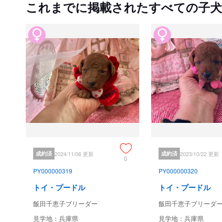
これまでに掲載されたすべての子犬
成約済
2024/11/06 更新
成約済
2023/10/22 更新
0
PY000000319
PY000000320
トイ・プードル
トイ・プードル
飯田千恵子ブリーダー
飯田千恵子ブリーダ
見学地：兵庫県
見学地：兵庫県