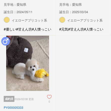
見学地：愛知県
見学地：愛知県
誕生日：2024/05/11
誕生日：2025/03/04
イエローアプリコット系
イエローアプリコット系
#優しい
#甘えん坊
#人懐っこい
#元気
#甘えん坊
#人懐っこい
成約済
2026/02/08 更新
0
PY000005333