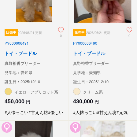
販売中
2026/06/21 更新
販売中
2026/06/21 更新
0
0
PY000006491
PY000006490
トイ・プードル
トイ・プードル
真野裕香ブリーダー
真野裕香ブリーダー
見学地：愛知県
見学地：愛知県
誕生日：2025/12/10
誕生日：2025/12/10
イエローアプリコット系
クリーム系
450,000
430,000
円
円
#人懐っこい
#甘えん坊
#優しい
#人懐っこい
#甘えん坊
#元気