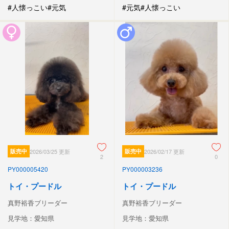
#人懐っこい
#元気
#元気
#人懐っこい
販売中
2026/03/25 更新
販売中
2026/02/17 更新
2
0
PY000005420
PY000003236
トイ・プードル
トイ・プードル
真野裕香ブリーダー
真野裕香ブリーダー
見学地：愛知県
見学地：愛知県