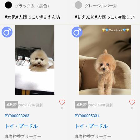
ブラック系（黒色）
グレーシルバー系
#元気
#人懐っこい
#甘えん坊
#甘えん坊
#人懐っこい
#優しい
成約済
2026/03/16 更新
成約済
2026/02/08 更新
0
0
PY000003263
PY000005331
トイ・プードル
トイ・プードル
真野裕香ブリーダー
真野裕香ブリーダー