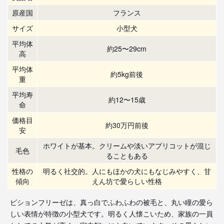
原産国
フランス
サイズ
小型犬
平均体
約25〜29cm
高
平均体
約5kg前後
重
平均寿
約12〜15歳
命
価格目
約30万円前後
安
ホワイトが基本。クリームや淡いアプリコットが混じ
毛色
ることもある
性格の
明るく社交的。人にもほかの犬にもなじみやすく、甘
傾向
えん坊で愛らしい性格
ビションフリーゼは、真っ白でふわふわの被毛と、丸い瞳の愛ら
しい表情が特徴の小型犬です。明るく人懐こいため、家族の一員