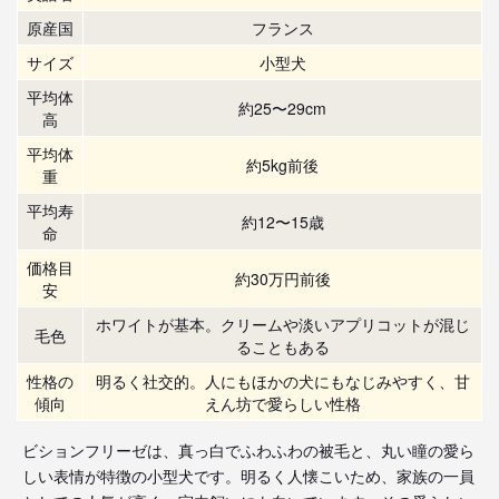
原産国
フランス
サイズ
小型犬
平均体
約25〜29cm
高
平均体
約5kg前後
重
平均寿
約12〜15歳
命
価格目
約30万円前後
安
ホワイトが基本。クリームや淡いアプリコットが混じ
毛色
ることもある
性格の
明るく社交的。人にもほかの犬にもなじみやすく、甘
傾向
えん坊で愛らしい性格
ビションフリーゼは、真っ白でふわふわの被毛と、丸い瞳の愛ら
しい表情が特徴の小型犬です。明るく人懐こいため、家族の一員