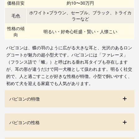
価格目安
約10〜30万円
ホワイト×ブラウン、セーブル、ブラック、トライカ
毛色
ラーなど
性格の傾
明るい・好奇心旺盛・賢い・人懐こい
向
パピヨンは、蝶の羽のように広がる大きな耳と、光沢のあるロン
グコートが魅力の超小型犬です。パピヨンには「ファレーヌ」
（フランス語で「蛾」）と呼ばれる垂れ耳タイプも存在します
が、耳の形が違うだけで同一犬種として扱われます。明るく社交
的で、人と過ごすことが好きな性格が特徴。小型で飼いやすく、
初めて犬を迎える家庭でも人気があります。
パピヨンの特徴
パピヨンの性格