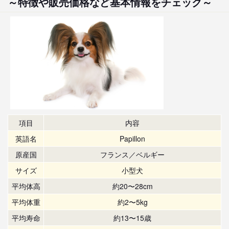
～特徴や販売価格など基本情報をチェック～
項目
内容
英語名
Papillon
原産国
フランス／ベルギー
サイズ
小型犬
平均体高
約20〜28cm
平均体重
約2〜5kg
平均寿命
約13〜15歳