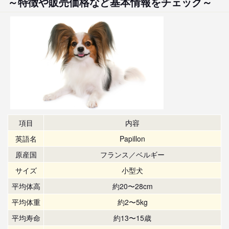
～特徴や販売価格など基本情報をチェック～
項目
内容
英語名
Papillon
原産国
フランス／ベルギー
サイズ
小型犬
平均体高
約20〜28cm
平均体重
約2〜5kg
平均寿命
約13〜15歳