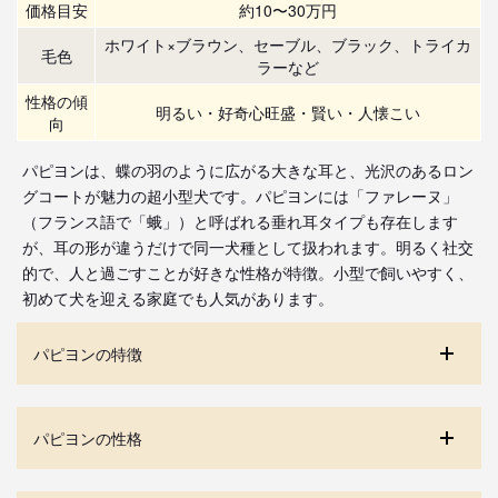
価格目安
約10〜30万円
ホワイト×ブラウン、セーブル、ブラック、トライカ
毛色
ラーなど
性格の傾
明るい・好奇心旺盛・賢い・人懐こい
向
パピヨンは、蝶の羽のように広がる大きな耳と、光沢のあるロン
グコートが魅力の超小型犬です。パピヨンには「ファレーヌ」
（フランス語で「蛾」）と呼ばれる垂れ耳タイプも存在します
が、耳の形が違うだけで同一犬種として扱われます。明るく社交
的で、人と過ごすことが好きな性格が特徴。小型で飼いやすく、
初めて犬を迎える家庭でも人気があります。
パピヨンの特徴
パピヨンの性格