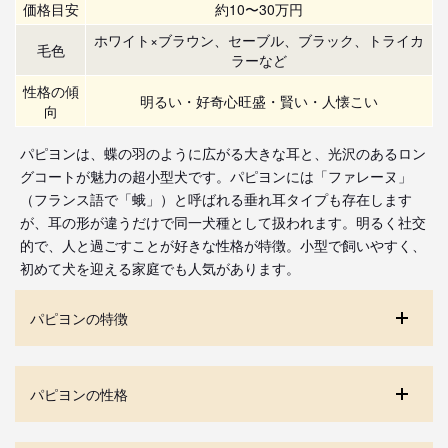
価格目安
約10〜30万円
ホワイト×ブラウン、セーブル、ブラック、トライカ
毛色
ラーなど
性格の傾
明るい・好奇心旺盛・賢い・人懐こい
向
パピヨンは、蝶の羽のように広がる大きな耳と、光沢のあるロン
グコートが魅力の超小型犬です。パピヨンには「ファレーヌ」
（フランス語で「蛾」）と呼ばれる垂れ耳タイプも存在します
が、耳の形が違うだけで同一犬種として扱われます。明るく社交
的で、人と過ごすことが好きな性格が特徴。小型で飼いやすく、
初めて犬を迎える家庭でも人気があります。
パピヨンの特徴
パピヨンの性格