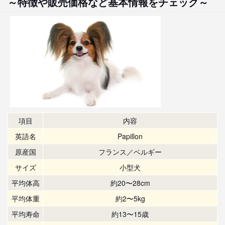
～特徴や販売価格など基本情報をチェック～
項目
内容
英語名
Papillon
原産国
フランス／ベルギー
サイズ
小型犬
平均体高
約20〜28cm
平均体重
約2〜5kg
平均寿命
約13〜15歳