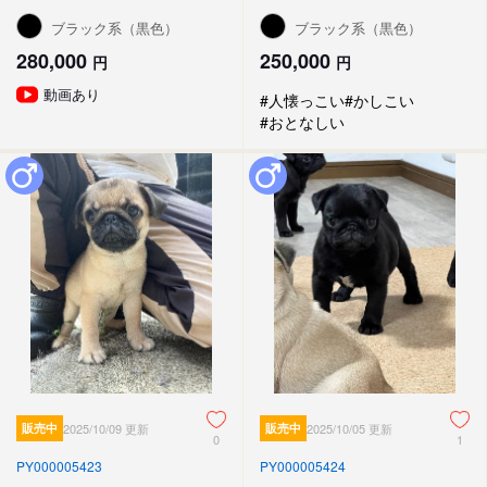
ブラック系（黒色）
ブラック系（黒色）
280,000
250,000
円
円
動画あり
#人懐っこい
#かしこい
#おとなしい
販売中
2025/10/09 更新
販売中
2025/10/05 更新
0
1
PY000005423
PY000005424