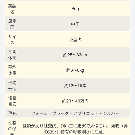
英語
Pug
名
原産
中国
国
サイ
小型犬
ズ
平均
約25〜33cm
体高
平均
約6〜8kg
体重
平均
約12〜15歳
寿命
価格
約20〜40万円
目安
毛色
フォーン・ブラック・アプリコット・シルバー
性格
愛嬌があり社交的、飼い主に忠実で人懐こい。短吻（鼻
の傾
の短い）特有の呼吸弱さに注意。
向