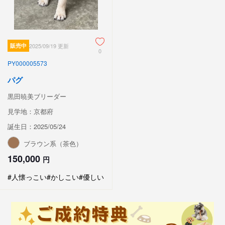
販売中
2025/09/19 更新
0
PY000005573
パグ
黒田暁美ブリーダー
見学地：京都府
誕生日：2025/05/24
ブラウン系（茶色）
150,000
円
#人懐っこい
#かしこい
#優しい