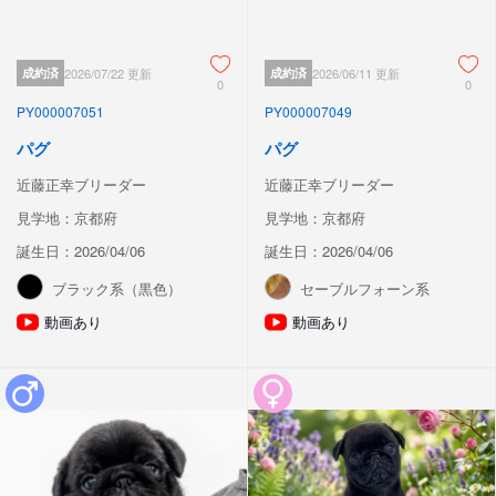
成約済
2026/07/22 更新
成約済
2026/06/11 更新
0
0
PY000007051
PY000007049
パグ
パグ
近藤正幸ブリーダー
近藤正幸ブリーダー
見学地：京都府
見学地：京都府
誕生日：2026/04/06
誕生日：2026/04/06
ブラック系（黒色）
セーブルフォーン系
動画あり
動画あり