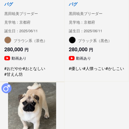
パグ
パグ
黒田暁美ブリーダー
黒田暁美ブリーダー
見学地：京都府
見学地：京都府
誕生日：2025/06/11
誕生日：2025/06/11
ブラウン系（茶色）
ブラック系（黒色）
280,000
280,000
円
円
動画あり
動画あり
#おだやか
#おとなしい
#優しい
#人懐っこい
#かしこい
#甘えん坊