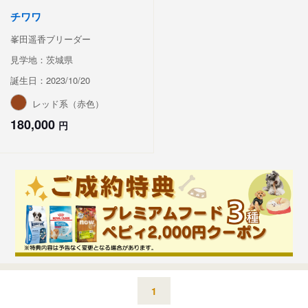
チワワ
峯田遥香ブリーダー
見学地：茨城県
誕生日：2023/10/20
レッド系（赤色）
180,000
円
1