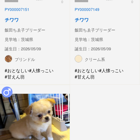
0
0
PY000007151
PY000007149
チワワ
チワワ
飯田ちゑ子ブリーダー
飯田ちゑ子ブリーダー
見学地：茨城県
見学地：茨城県
誕生日：2026/05/09
誕生日：2026/05/09
ブリンドル
クリーム系
#おとなしい
#人懐っこい
#おとなしい
#人懐っこい
#甘えん坊
#甘えん坊