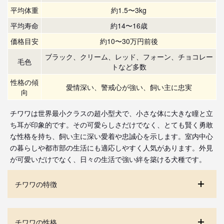
平均体重
約1.5〜3kg
平均寿命
約14〜16歳
価格目安
約10〜30万円前後
ブラック、クリーム、レッド、フォーン、チョコレー
毛色
トなど多数
性格の傾
愛情深い、警戒心が強い、飼い主に忠実
向
チワワは世界最小クラスの超小型犬で、小さな体に大きな瞳と立
ち耳が印象的です。その可愛らしさだけでなく、とても賢く勇敢
な性格を持ち、飼い主に深い愛着や忠誠心を示します。室内中心
の暮らしや都市部の生活にも適応しやすく人気があります。外見
が可愛いだけでなく、日々の生活で強い絆を築ける犬種です。
チワワの特徴
チワワの性格