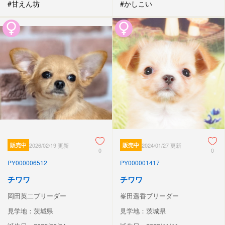
#甘えん坊
#かしこい
販売中
2026/02/19 更新
販売中
2024/01/27 更新
0
0
PY000006512
PY000001417
チワワ
チワワ
岡田英二ブリーダー
峯田遥香ブリーダー
見学地：茨城県
見学地：茨城県