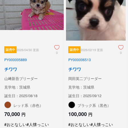
販売中
2026/04/30 更新
販売中
2026/02/19 更新
0
0
PY000005889
PY000006513
チワワ
チワワ
山﨑新吾ブリーダー
岡田英二ブリーダー
見学地：茨城県
見学地：茨城県
誕生日：2025/08/18
誕生日：2025/09/12
レッド系（赤色）
ブラック系（黒色）
70,000
100,000
円
円
#おとなしい
#人懐っこい
#おとなしい
#人懐っこい