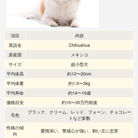
項目
内容
英語名
Chihuahua
原産国
メキシコ
サイズ
超小型犬
平均体高
約12〜20cm
平均体重
約1.5〜3kg
平均寿命
約14〜16歳
価格目安
約10〜30万円前後
ブラック、クリーム、レッド、フォーン、チョコレー
毛色
トなど多数
性格の傾
愛情深い、警戒心が強い、飼い主に忠実
向