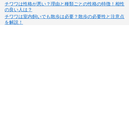
チワワは性格が悪い？理由と種類ごとの性格の特徴！相性
の良い人は？
チワワは室内飼いでも散歩は必要？散歩の必要性と注意点
を解説！
子犬検索
ブリーダー検索
会員メニュー
愛犬ブリーダーについて
お役立ちコンテンツ
ご利用案内
サポート