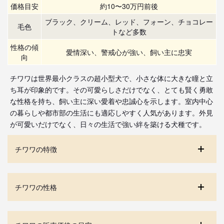
価格目安
約10〜30万円前後
ブラック、クリーム、レッド、フォーン、チョコレー
毛色
トなど多数
性格の傾
愛情深い、警戒心が強い、飼い主に忠実
向
チワワは世界最小クラスの超小型犬で、小さな体に大きな瞳と立
ち耳が印象的です。その可愛らしさだけでなく、とても賢く勇敢
な性格を持ち、飼い主に深い愛着や忠誠心を示します。室内中心
の暮らしや都市部の生活にも適応しやすく人気があります。外見
が可愛いだけでなく、日々の生活で強い絆を築ける犬種です。
チワワの特徴
チワワの性格