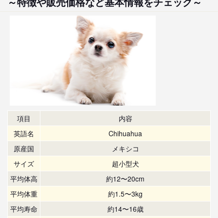
～特徴や販売価格など基本情報をチェック～
項目
内容
英語名
Chihuahua
原産国
メキシコ
サイズ
超小型犬
平均体高
約12〜20cm
平均体重
約1.5〜3kg
平均寿命
約14〜16歳