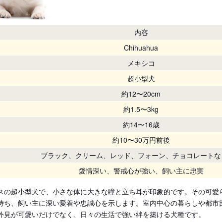
内容
Chihuahua
メキシコ
超小型犬
約12〜20cm
約1.5〜3kg
約14〜16歳
約10〜30万円前後
ブラック、クリーム、レッド、フォーン、チョコレートな
愛情深い、警戒心が強い、飼い主に忠実
スの超小型犬で、小さな体に大きな瞳と立ち耳が印象的です。その可愛
持ち、飼い主に深い愛着や忠誠心を示します。室内中心の暮らしや都市
外見が可愛いだけでなく、日々の生活で強い絆を築ける犬種です。