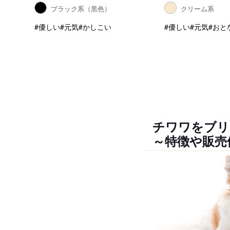
ブラック系（黒色）
クリーム系
#優しい
#元気
#かしこい
#優しい
#元気
#おと
チワワをブリ
～特徴や販売