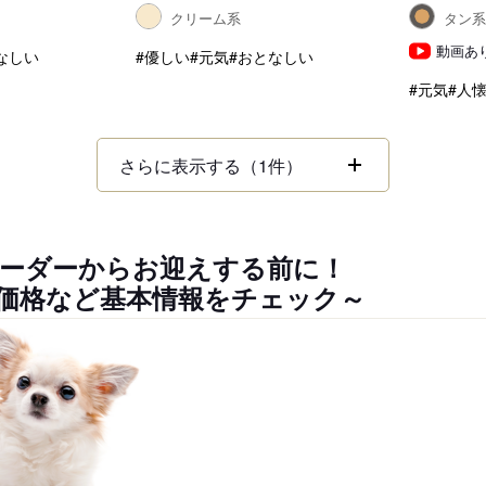
クリーム系
タン
動画あ
なしい
#優しい
#元気
#おとなしい
#元気
#人
さらに表示する（1件）
ーダーからお迎えする前に！
価格など基本情報をチェック～