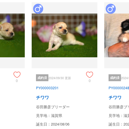
成約済
2024/09/30 更新
成約済
2024
0
0
PY000003201
PY0000024
チワワ
チワワ
谷田勝彦ブリーダー
谷田勝彦ブ
見学地：滋賀県
見学地：滋
誕生日：2024/08/06
誕生日：2024