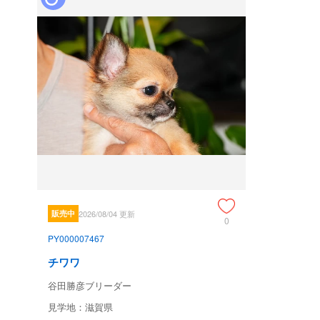
販売中
2026/08/04 更新
0
PY000007467
チワワ
谷田勝彦ブリーダー
見学地：滋賀県