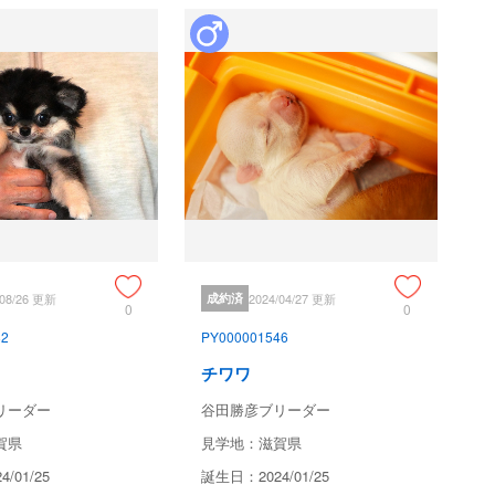
/08/26 更新
成約済
2024/04/27 更新
0
0
82
PY000001546
チワワ
リーダー
谷田勝彦ブリーダー
賀県
見学地：滋賀県
/01/25
誕生日：2024/01/25