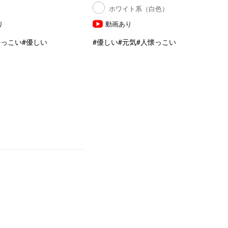
系
ホワイト系（白色）
り
動画あり
懐っこい
#優しい
#優しい
#元気
#人懐っこい