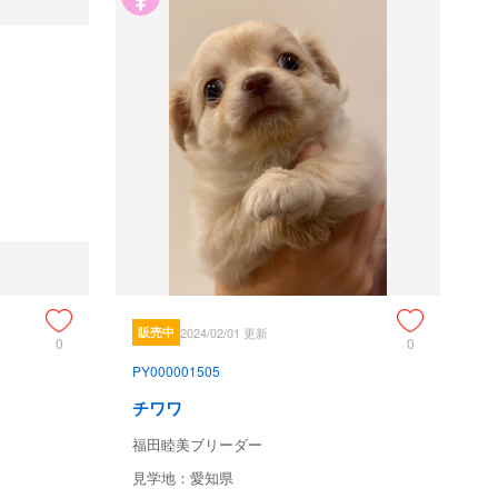
販売中
2024/02/01 更新
0
0
PY000001505
チワワ
福田睦美ブリーダー
見学地：愛知県