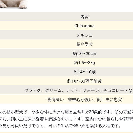
内容
Chihuahua
メキシコ
超小型犬
約12〜20cm
約1.5〜3kg
約14〜16歳
約10〜30万円前後
ブラック、クリーム、レッド、フォーン、チョコレートな
愛情深い、警戒心が強い、飼い主に忠実
スの超小型犬で、小さな体に大きな瞳と立ち耳が印象的です。その可愛
持ち、飼い主に深い愛着や忠誠心を示します。室内中心の暮らしや都市
外見が可愛いだけでなく、日々の生活で強い絆を築ける犬種です。