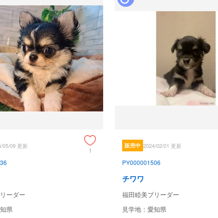
5/05/09 更新
販売中
2024/02/01 更新
1
36
PY000001506
チワワ
リーダー
福田睦美ブリーダー
知県
見学地：愛知県