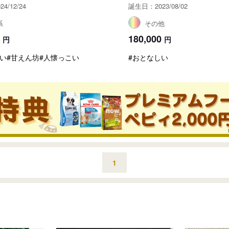
4/12/24
誕生日：2023/08/02
系
その他
180,000
円
円
い
#甘えん坊
#人懐っこい
#おとなしい
1