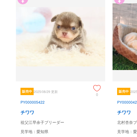
販売中
2025/08/29 更新
販売中
202
0
PY000005422
PY0000042
チワワ
チワワ
祖父江早余子ブリーダー
北村杏奈ブ
見学地：愛知県
見学地：愛