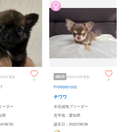
/12/04 更新
成約済
2024/01/29 更新
0
0
47
PY000001032
チワワ
リーダー
水谷誠海ブリーダー
知県
見学地：愛知県
/08/30
誕生日：2023/08/08