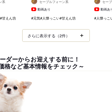
ン系
セーブルフォーン系
セー
動画あり
動画あ
#甘えん坊
#元気
#人懐っこい
#甘えん坊
#人懐っこ
さらに表示する（2件）
ーダーからお迎えする前に！
価格など基本情報をチェック～