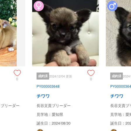
成約済
2024/12/04 更新
成約済
2024
0
0
PY000003648
PY0000036
チワワ
チワワ
カブリーダー
長谷文貴ブリーダー
長谷文貴ブ
見学地：愛知県
見学地：愛
誕生日：2024/08/30
誕生日：2024