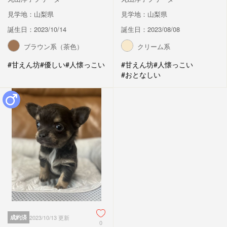
見学地：山梨県
見学地：山梨県
誕生日：2023/10/14
誕生日：2023/08/08
ブラウン系（茶色）
クリーム系
#甘えん坊
#優しい
#人懐っこい
#甘えん坊
#人懐っこい
#おとなしい
成約済
2023/10/13 更新
0