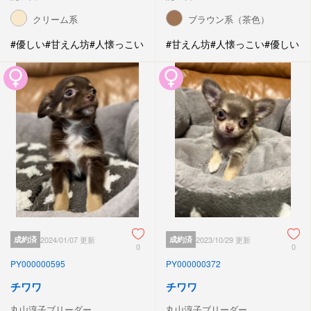
クリーム系
ブラウン系（茶色）
#優しい
#甘えん坊
#人懐っこい
#甘えん坊
#人懐っこい
#優しい
成約済
2024/01/07 更新
成約済
2023/10/29 更新
0
0
PY000000595
PY000000372
チワワ
チワワ
丸山淳子ブリーダー
丸山淳子ブリーダー