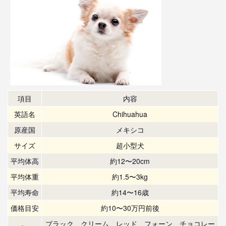
項目
内容
英語名
Chihuahua
原産国
メキシコ
サイズ
超小型犬
平均体高
約12〜20cm
平均体重
約1.5〜3kg
平均寿命
約14〜16歳
価格目安
約10〜30万円前後
ブラック、クリーム、レッド、フォーン、チョコレー