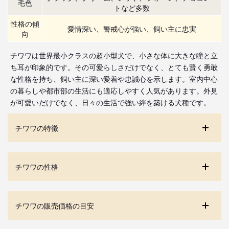
毛色
トなど多数
性格の傾
愛情深い、警戒心が強い、飼い主に忠実
向
チワワは世界最小クラスの超小型犬で、小さな体に大きな瞳と立
ち耳が印象的です。その可愛らしさだけでなく、とても賢く勇敢
な性格を持ち、飼い主に深い愛着や忠誠心を示します。室内中心
の暮らしや都市部の生活にも適応しやすく人気があります。外見
が可愛いだけでなく、日々の生活で強い絆を築ける犬種です。
チワワの特徴
チワワの性格
チワワの販売価格の目安