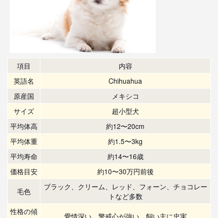
項目
内容
英語名
Chihuahua
原産国
メキシコ
サイズ
超小型犬
平均体高
約12〜20cm
平均体重
約1.5〜3kg
平均寿命
約14〜16歳
価格目安
約10〜30万円前後
ブラック、クリーム、レッド、フォーン、チョコレー
毛色
トなど多数
性格の傾
愛情深い、警戒心が強い、飼い主に忠実