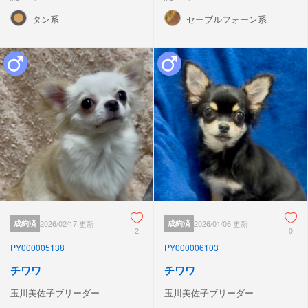
タン系
セーブルフォーン系
成約済
2026/02/17 更新
成約済
2026/01/06 更新
2
0
PY000005138
PY000006103
チワワ
チワワ
玉川美佐子ブリーダー
玉川美佐子ブリーダー