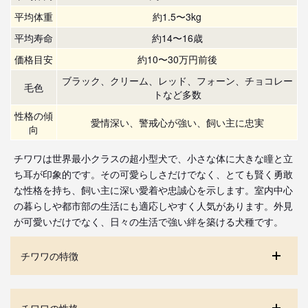
平均体重
約1.5〜3kg
平均寿命
約14〜16歳
価格目安
約10〜30万円前後
ブラック、クリーム、レッド、フォーン、チョコレー
毛色
トなど多数
性格の傾
愛情深い、警戒心が強い、飼い主に忠実
向
チワワは世界最小クラスの超小型犬で、小さな体に大きな瞳と立
ち耳が印象的です。その可愛らしさだけでなく、とても賢く勇敢
な性格を持ち、飼い主に深い愛着や忠誠心を示します。室内中心
の暮らしや都市部の生活にも適応しやすく人気があります。外見
が可愛いだけでなく、日々の生活で強い絆を築ける犬種です。
チワワの特徴
チワワの性格