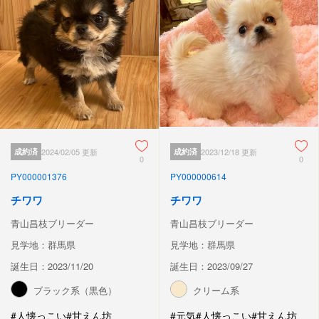
成約済
2024/02/05 更新
成約済
2023/12/18 更新
0
0
PY000001376
PY000000614
チワワ
チワワ
青山昌枝ブリーダー
青山昌枝ブリーダー
見学地：群馬県
見学地：群馬県
誕生日：2023/11/20
誕生日：2023/09/27
ブラック系（黒色）
クリーム系
#人懐っこい
#甘えん坊
#元気
#人懐っこい
#甘えん坊