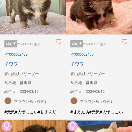
成約済
2024/06/15 更新
成約済
2024/05/31 更新
0
0
PY000002459
PY000002460
チワワ
チワワ
青山昌枝ブリーダー
青山昌枝ブリーダー
見学地：群馬県
見学地：群馬県
誕生日：2024/03/15
誕生日：2024/03/15
ブラウン系（茶色）
ブラウン系（茶色）
#元気
#人懐っこい
#甘えん坊
#甘えん坊
#元気
#人懐っこい