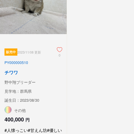
販売中
2023/11/08 更新
0
PY000000510
チワワ
野中翔ブリーダー
見学地：群馬県
誕生日：2023/08/30
その他
400,000
円
#人懐っこい
#甘えん坊
#優しい