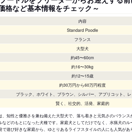
価格など基本情報をチェック～
内容
Standard Poodle
フランス
大型犬
約45〜60cm
約16〜30kg
約12〜15歳
約30万円から60万円程度
ブラック、ホワイト、ブラウン、シルバー、アプリコット、レ
賢く、社交的、活発、家庭的
は、知性と優雅さを兼ね備えた大型犬で、落ち着きと元気さのバランス
ルなどのもとになった犬種です。家庭犬としてだけでなく、水猟犬のル
発で遊び好きな家庭から、ゆとりあるライフスタイルの人にも人気があ