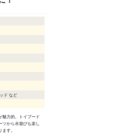
ッド など
が魅力的。トイプード
ーツから水遊びも楽し
ります。