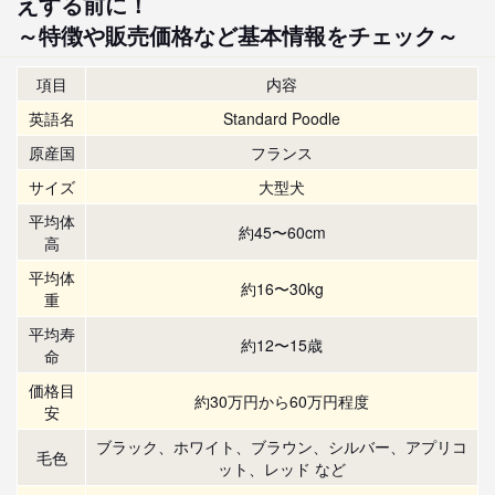
えする前に！
～特徴や販売価格など基本情報をチェック～
項目
内容
英語名
Standard Poodle
原産国
フランス
サイズ
大型犬
平均体
約45〜60cm
高
平均体
約16〜30kg
重
平均寿
約12〜15歳
命
価格目
約30万円から60万円程度
安
ブラック、ホワイト、ブラウン、シルバー、アプリコ
毛色
ット、レッド など