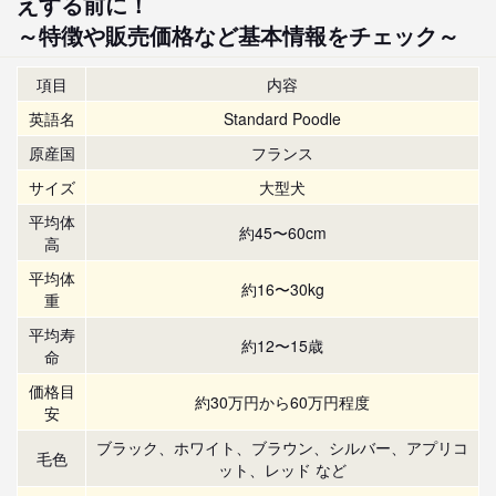
えする前に！
～特徴や販売価格など基本情報をチェック～
項目
内容
英語名
Standard Poodle
原産国
フランス
サイズ
大型犬
平均体
約45〜60cm
高
平均体
約16〜30kg
重
平均寿
約12〜15歳
命
価格目
約30万円から60万円程度
安
ブラック、ホワイト、ブラウン、シルバー、アプリコ
毛色
ット、レッド など