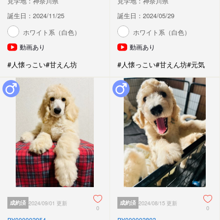
見学地：神奈川県
見学地：神奈川県
誕生日：2024/11/25
誕生日：2024/05/29
ホワイト系（白色）
ホワイト系（白色）
動画あり
動画あり
#人懐っこい
#甘えん坊
#人懐っこい
#甘えん坊
#元気
成約済
2024/09/01 更新
成約済
2024/08/15 更新
0
0
PY000002954
PY000002893