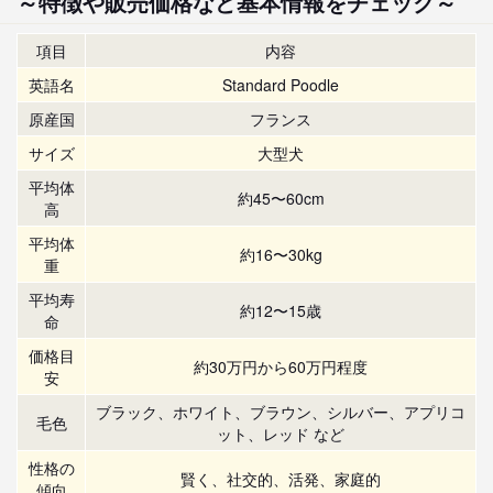
～特徴や販売価格など基本情報をチェック～
項目
内容
英語名
Standard Poodle
原産国
フランス
サイズ
大型犬
平均体
約45〜60cm
高
平均体
約16〜30kg
重
平均寿
約12〜15歳
命
価格目
約30万円から60万円程度
安
ブラック、ホワイト、ブラウン、シルバー、アプリコ
毛色
ット、レッド など
性格の
賢く、社交的、活発、家庭的
傾向