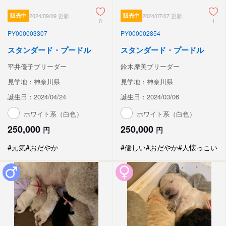
販売中
2024/09/09 更新
販売中
2024/07/07 更新
0
1
PY000003307
PY000002854
スタンダード・プードル
スタンダード・プードル
平井優子ブリーダー
鈴木摩美ブリーダー
見学地：神奈川県
見学地：神奈川県
誕生日：2024/04/24
誕生日：2024/03/06
ホワイト系（白色）
ホワイト系（白色）
250,000
250,000
円
円
#元気
#おだやか
#優しい
#おだやか
#人懐っこい