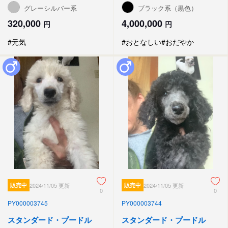
グレーシルバー系
ブラック系（黒色）
320,000
4,000,000
円
円
#元気
#おとなしい
#おだやか
販売中
2024/11/05 更新
販売中
2024/11/05 更新
0
0
PY000003745
PY000003744
スタンダード・プードル
スタンダード・プードル