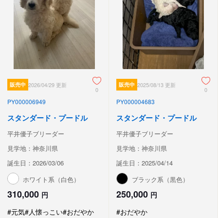
販売中
2026/04/29 更新
販売中
2025/08/13 更新
0
0
PY000006949
PY000004683
スタンダード・プードル
スタンダード・プードル
平井優子ブリーダー
平井優子ブリーダー
見学地：神奈川県
見学地：神奈川県
誕生日：2026/03/06
誕生日：2025/04/14
ホワイト系（白色）
ブラック系（黒色）
310,000
250,000
円
円
#元気
#人懐っこい
#おだやか
#おだやか