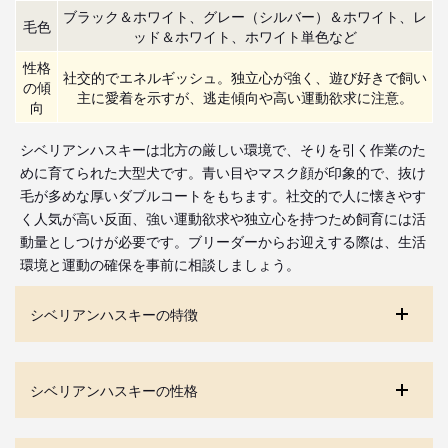
ブラック＆ホワイト、グレー（シルバー）＆ホワイト、レ
毛色
ッド＆ホワイト、ホワイト単色など
性格
社交的でエネルギッシュ。独立心が強く、遊び好きで飼い
の傾
主に愛着を示すが、逃走傾向や高い運動欲求に注意。
向
シベリアンハスキーは北方の厳しい環境で、そりを引く作業のた
めに育てられた大型犬です。青い目やマスク顔が印象的で、抜け
毛が多めな厚いダブルコートをもちます。社交的で人に懐きやす
く人気が高い反面、強い運動欲求や独立心を持つため飼育には活
動量としつけが必要です。ブリーダーからお迎えする際は、生活
環境と運動の確保を事前に相談しましょう。
シベリアンハスキーの特徴
シベリアンハスキーの性格