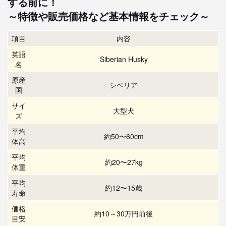
する前に！
～特徴や販売価格など基本情報をチェック～
項目
内容
英語
Siberian Husky
名
原産
シベリア
国
サイ
大型犬
ズ
平均
約50〜60cm
体高
平均
約20〜27kg
体重
平均
約12〜15歳
寿命
価格
約10～30万円前後
目安