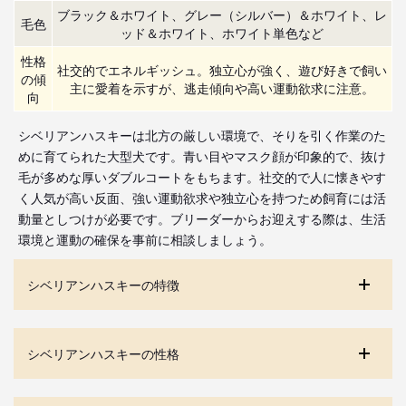
ブラック＆ホワイト、グレー（シルバー）＆ホワイト、レ
毛色
ッド＆ホワイト、ホワイト単色など
性格
社交的でエネルギッシュ。独立心が強く、遊び好きで飼い
の傾
主に愛着を示すが、逃走傾向や高い運動欲求に注意。
向
シベリアンハスキーは北方の厳しい環境で、そりを引く作業のた
めに育てられた大型犬です。青い目やマスク顔が印象的で、抜け
毛が多めな厚いダブルコートをもちます。社交的で人に懐きやす
く人気が高い反面、強い運動欲求や独立心を持つため飼育には活
動量としつけが必要です。ブリーダーからお迎えする際は、生活
環境と運動の確保を事前に相談しましょう。
シベリアンハスキーの特徴
シベリアンハスキーの性格