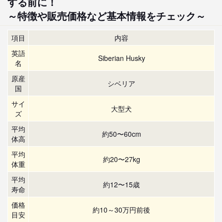
する前に！
～特徴や販売価格など基本情報をチェック～
項目
内容
英語
Siberian Husky
名
原産
シベリア
国
サイ
大型犬
ズ
平均
約50〜60cm
体高
平均
約20〜27kg
体重
平均
約12〜15歳
寿命
価格
約10～30万円前後
目安