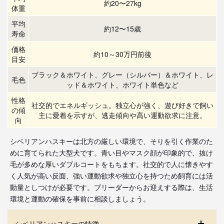
約20〜27kg
体重
平均
約12〜15歳
寿命
価格
約10～30万円前後
目安
ブラック＆ホワイト、グレー（シルバー）＆ホワイト、レ
毛色
ッド＆ホワイト、ホワイト単色など
性格
社交的でエネルギッシュ。独立心が強く、遊び好きで飼い
の傾
主に愛着を示すが、逃走傾向や高い運動欲求に注意。
向
シベリアンハスキーは北方の厳しい環境で、そりを引く作業のた
めに育てられた大型犬です。青い目やマスク顔が印象的で、抜け
毛が多めな厚いダブルコートをもちます。社交的で人に懐きやす
く人気が高い反面、強い運動欲求や独立心を持つため飼育には活
動量としつけが必要です。ブリーダーからお迎えする際は、生活
環境と運動の確保を事前に相談しましょう。
シベリアンハスキーの特徴