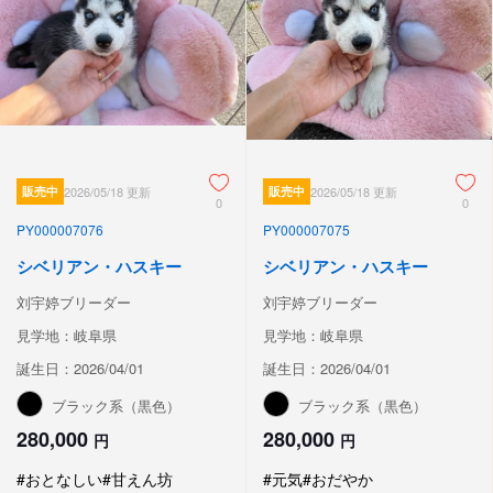
販売中
2026/05/18 更新
販売中
2026/05/18 更新
0
0
PY000007076
PY000007075
シベリアン・ハスキー
シベリアン・ハスキー
刘宇婷ブリーダー
刘宇婷ブリーダー
見学地：岐阜県
見学地：岐阜県
誕生日：2026/04/01
誕生日：2026/04/01
ブラック系（黒色）
ブラック系（黒色）
280,000
280,000
円
円
#おとなしい
#甘えん坊
#元気
#おだやか