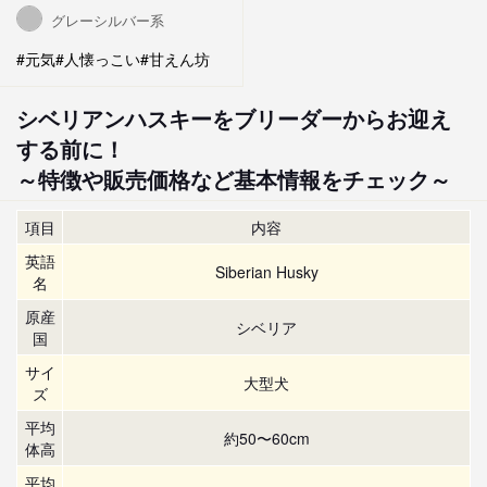
グレーシルバー系
#元気
#人懐っこい
#甘えん坊
シベリアンハスキーをブリーダーからお迎え
する前に！
～特徴や販売価格など基本情報をチェック～
項目
内容
英語
Siberian Husky
名
原産
シベリア
国
サイ
大型犬
ズ
平均
約50〜60cm
体高
平均