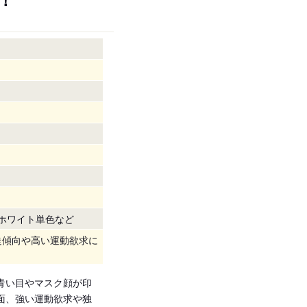
ホワイト単色など
走傾向や高い運動欲求に
青い目やマスク顔が印
面、強い運動欲求や独