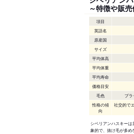
～特徴や販売
項目
英語名
原産国
サイズ
平均体高
平均体重
平均寿命
価格目安
毛色
ブラ
性格の傾
社交的で
向
シベリアンハスキーは
象的で、抜け毛が多め