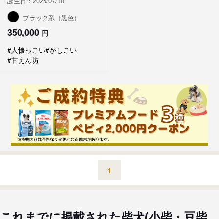
誕生日：2025/07/10
ブラック系（黒色）
350,000
円
#人懐っこい
#かしこい
#甘えん坊
1
これまでに掲載された柴犬(小柴・豆柴