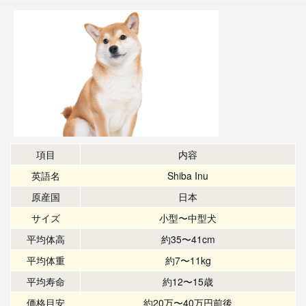
項目
内容
英語名
Shiba Inu
原産国
日本
サイズ
小型〜中型犬
平均体高
約35〜41cm
平均体重
約7〜11kg
平均寿命
約12〜15歳
価格目安
約20万〜40万円前後