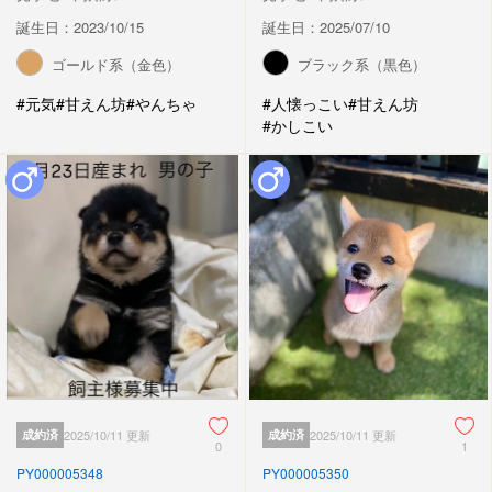
誕生日：2023/10/15
誕生日：2025/07/10
ゴールド系（金色）
ブラック系（黒色）
#元気
#甘えん坊
#やんちゃ
#人懐っこい
#甘えん坊
#かしこい
成約済
2025/10/11 更新
成約済
2025/10/11 更新
0
1
PY000005348
PY000005350