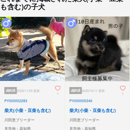
も含む)の子犬
成約済
2025/11/05 更新
成約済
2025/10/11 更新
1
1
PY000002283
PY000005346
柴犬(小柴・豆柴も含む)
柴犬(小柴・豆柴も含む)
川田恵ブリーダー
川田恵ブリーダー
見学地：高知県
見学地：高知県