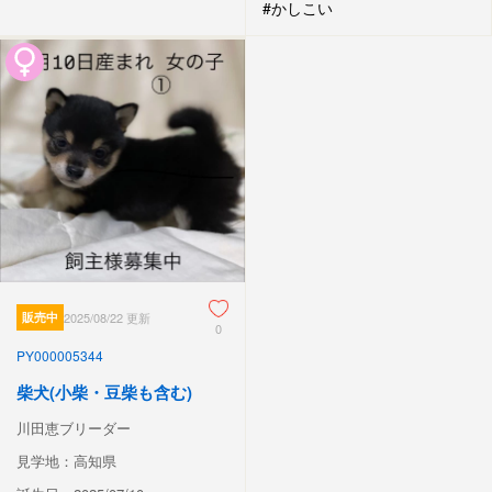
#かしこい
販売中
2025/08/22 更新
0
PY000005344
柴犬(小柴・豆柴も含む)
川田恵ブリーダー
見学地：高知県