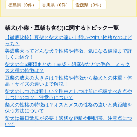
徳島県（0件）
香川県（0件）
愛媛県（0件）
柴犬(小柴・豆柴も含む)に関するトピック一覧
【徹底比較】豆柴と柴犬の違い｜飼いやすい性格なのはど
っち？
美濃柴犬ってどんな犬？性格や特徴、気になる値段まで詳
しくご紹介！
柴犬の全5種類まとめ！赤柴・胡麻柴などの毛色、ミック
ス犬種の特徴は？
豆柴の成犬の大きさは？性格や特徴から柴犬との体重・体
高・サイズの違いまで解説！
柴犬のしつけは難しい？理由としつけ前に把握すべき点や
しつけのコツ、注意点について
柴犬の性格の特徴は？オスとメスの性格の違いと柴距離を
保つ方法について
柴犬は毎日散歩が必要！適切な距離や時間帯、注意点につ
いて