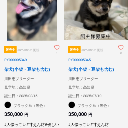
販売中
2025/08/22 更新
販売中
2025/08/22 更新
1
0
PY000005349
PY000005345
柴犬(小柴・豆柴も含む)
柴犬(小柴・豆柴も含む)
川田恵ブリーダー
川田恵ブリーダー
見学地：高知県
見学地：高知県
誕生日：2025/02/15
誕生日：2025/07/10
ブラック系（黒色）
ブラック系（黒色）
350,000
350,000
円
円
#人懐っこい
#甘えん坊
#優しい
#人懐っこい
#甘えん坊