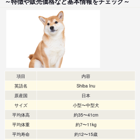
～特徴や販売価格など基本情報をチェック～
項目
内容
英語名
Shiba Inu
原産国
日本
サイズ
小型〜中型犬
平均体高
約35〜41cm
平均体重
約7〜11kg
平均寿命
約12〜15歳