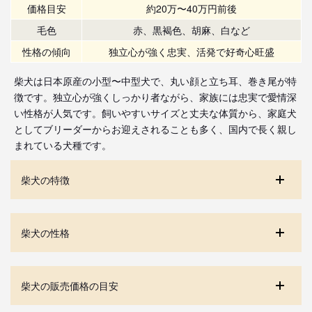
価格目安
約20万〜40万円前後
毛色
赤、黒褐色、胡麻、白など
性格の傾向
独立心が強く忠実、活発で好奇心旺盛
柴犬は日本原産の小型〜中型犬で、丸い顔と立ち耳、巻き尾が特
徴です。独立心が強くしっかり者ながら、家族には忠実で愛情深
い性格が人気です。飼いやすいサイズと丈夫な体質から、家庭犬
としてブリーダーからお迎えされることも多く、国内で長く親し
まれている犬種です。
柴犬の特徴
柴犬の性格
柴犬の販売価格の目安