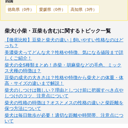
四国
徳島県（0件）
愛媛県（0件）
高知県（3件）
柴犬(小柴・豆柴も含む)に関するトピック一覧
【徹底比較】豆柴と柴犬の違い｜飼いやすい性格なのはど
っち？
美濃柴犬ってどんな犬？性格や特徴、気になる値段まで詳
しくご紹介！
柴犬の全5種類まとめ！赤柴・胡麻柴などの毛色、ミック
ス犬種の特徴は？
豆柴の成犬の大きさは？性格や特徴から柴犬との体重・体
高・サイズの違いまで解説！
柴犬のしつけは難しい？理由としつけ前に把握すべき点や
しつけのコツ、注意点について
柴犬の性格の特徴は？オスとメスの性格の違いと柴距離を
保つ方法について
柴犬は毎日散歩が必要！適切な距離や時間帯、注意点につ
いて