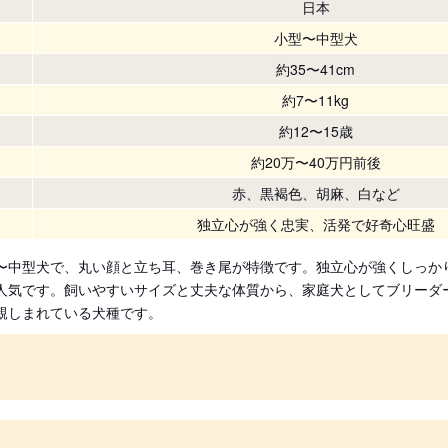
日本
小型〜中型犬
約35〜41cm
約7〜11kg
約12〜15歳
約20万〜40万円前後
赤、黒褐色、胡麻、白など
独立心が強く忠実、活発で好奇心旺盛
〜中型犬で、丸い顔と立ち耳、巻き尾が特徴です。独立心が強くしっか
人気です。飼いやすいサイズと丈夫な体質から、家庭犬としてブリーダ
親しまれている犬種です。