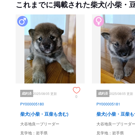
これまでに掲載された柴犬(小柴・豆
成約済
2025/08/05 更新
成約済
2025/08/05 更新
0
PY000005180
PY000005181
柴犬(小柴・豆柴も含む)
柴犬(小柴・豆柴も
大谷地良一ブリーダー
大谷地良一ブリーダ
見学地：岩手県
見学地：岩手県