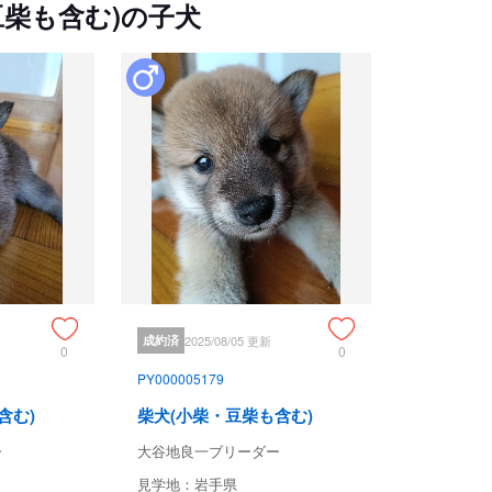
柴も含む)の子犬
成約済
2025/08/05 更新
0
0
PY000005179
含む)
柴犬(小柴・豆柴も含む)
ー
大谷地良一ブリーダー
見学地：岩手県