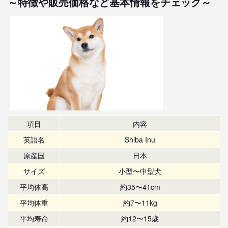
～特徴や販売価格など基本情報をチェック～
項目
内容
英語名
Shiba Inu
原産国
日本
サイズ
小型〜中型犬
平均体高
約35〜41cm
平均体重
約7〜11kg
平均寿命
約12〜15歳