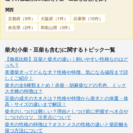
関西
京都府（3件）
大阪府（1件）
兵庫県（10件）
奈良県（2件）
和歌山県（3件）
柴犬(小柴・豆柴も含む)に関するトピック一覧
【徹底比較】豆柴と柴犬の違い｜飼いやすい性格なのはど
っち？
美濃柴犬ってどんな犬？性格や特徴、気になる値段まで詳
しくご紹介！
柴犬の全5種類まとめ！赤柴・胡麻柴などの毛色、ミック
ス犬種の特徴は？
豆柴の成犬の大きさは？性格や特徴から柴犬との体重・体
高・サイズの違いまで解説！
柴犬のしつけは難しい？理由としつけ前に把握すべき点や
しつけのコツ、注意点について
柴犬の性格の特徴は？オスとメスの性格の違いと柴距離を
保つ方法について