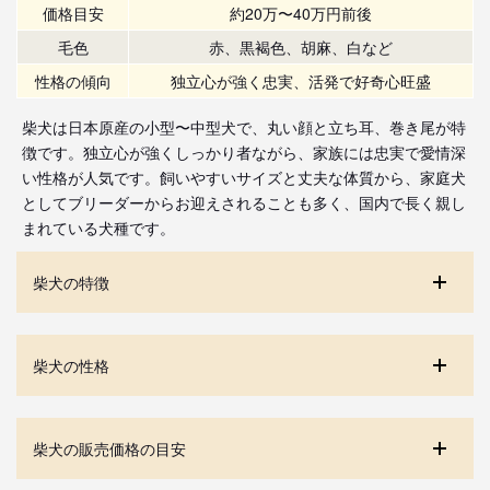
価格目安
約20万〜40万円前後
毛色
赤、黒褐色、胡麻、白など
性格の傾向
独立心が強く忠実、活発で好奇心旺盛
柴犬は日本原産の小型〜中型犬で、丸い顔と立ち耳、巻き尾が特
徴です。独立心が強くしっかり者ながら、家族には忠実で愛情深
い性格が人気です。飼いやすいサイズと丈夫な体質から、家庭犬
としてブリーダーからお迎えされることも多く、国内で長く親し
まれている犬種です。
柴犬の特徴
柴犬の性格
柴犬の販売価格の目安