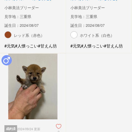
小林美法ブリーダー
小林美法ブリーダー
見学地：三重県
見学地：三重県
誕生日：2024/08/07
誕生日：2024/08/07
レッド系（赤色）
ホワイト系（白色）
#元気
#人懐っこい
#甘えん坊
#元気
#人懐っこい
#甘えん坊
成約済
2024/09/24 更新
0