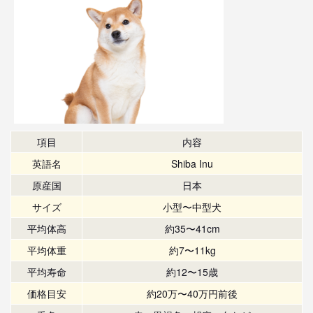
項目
内容
英語名
Shiba Inu
原産国
日本
サイズ
小型〜中型犬
平均体高
約35〜41cm
平均体重
約7〜11kg
平均寿命
約12〜15歳
価格目安
約20万〜40万円前後