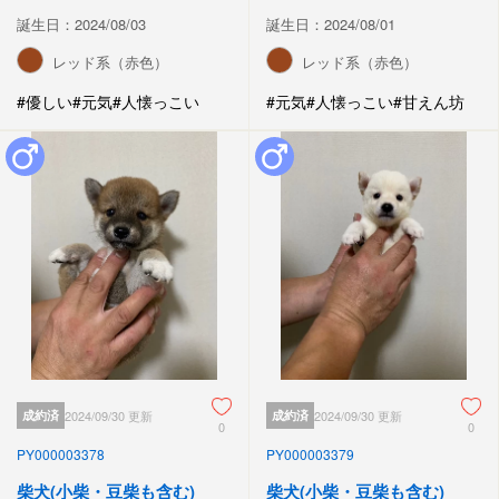
誕生日：2024/08/03
誕生日：2024/08/01
レッド系（赤色）
レッド系（赤色）
#優しい
#元気
#人懐っこい
#元気
#人懐っこい
#甘えん坊
成約済
2024/09/30 更新
成約済
2024/09/30 更新
0
0
PY000003378
PY000003379
柴犬(小柴・豆柴も含む)
柴犬(小柴・豆柴も含む)