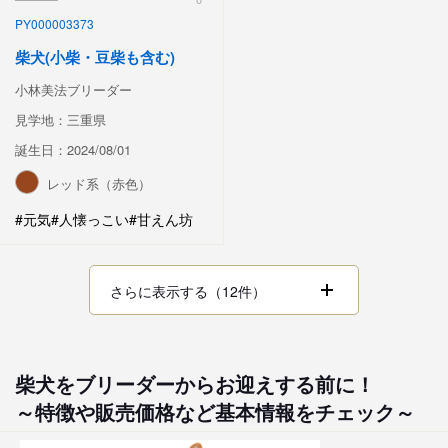
PY000003373
柴犬(小柴・豆柴も含む)
小林美法ブリーダー
見学地：三重県
誕生日：2024/08/01
レッド系（赤色）
#元気
#人懐っこい
#甘えん坊
さらに表示する（12件）
柴犬をブリーダーからお迎えする前に！
～特徴や販売価格など基本情報をチェック～