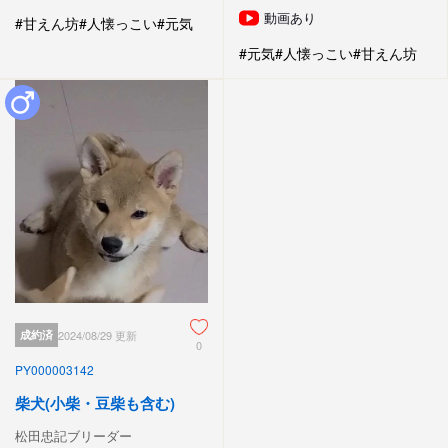
動画あり
#甘えん坊
#人懐っこい
#元気
#元気
#人懐っこい
#甘えん坊
成約済
2024/08/29 更新
0
PY000003142
柴犬(小柴・豆柴も含む)
松田忠記ブリーダー