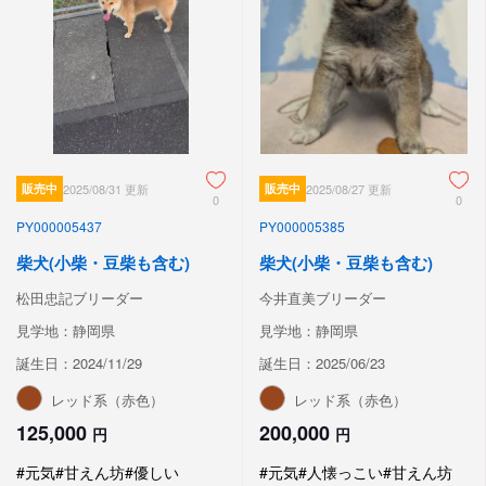
販売中
2025/08/31 更新
販売中
2025/08/27 更新
0
0
PY000005437
PY000005385
柴犬(小柴・豆柴も含む)
柴犬(小柴・豆柴も含む)
松田忠記ブリーダー
今井直美ブリーダー
見学地：静岡県
見学地：静岡県
誕生日：2024/11/29
誕生日：2025/06/23
レッド系（赤色）
レッド系（赤色）
125,000
200,000
円
円
#元気
#甘えん坊
#優しい
#元気
#人懐っこい
#甘えん坊