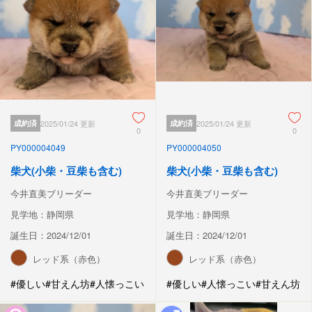
成約済
2025/01/24 更新
成約済
2025/01/24 更新
0
0
PY000004049
PY000004050
柴犬(小柴・豆柴も含む)
柴犬(小柴・豆柴も含む)
今井直美ブリーダー
今井直美ブリーダー
見学地：静岡県
見学地：静岡県
誕生日：2024/12/01
誕生日：2024/12/01
レッド系（赤色）
レッド系（赤色）
#優しい
#甘えん坊
#人懐っこい
#優しい
#人懐っこい
#甘えん坊