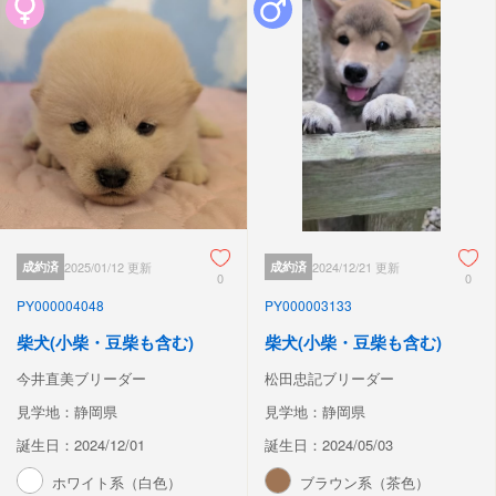
成約済
2025/01/12 更新
成約済
2024/12/21 更新
0
0
PY000004048
PY000003133
柴犬(小柴・豆柴も含む)
柴犬(小柴・豆柴も含む)
今井直美ブリーダー
松田忠記ブリーダー
見学地：静岡県
見学地：静岡県
誕生日：2024/12/01
誕生日：2024/05/03
ホワイト系（白色）
ブラウン系（茶色）