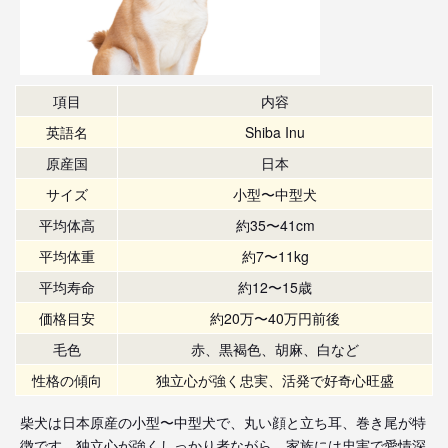
項目
内容
英語名
Shiba Inu
原産国
日本
サイズ
小型〜中型犬
平均体高
約35〜41cm
平均体重
約7〜11kg
平均寿命
約12〜15歳
価格目安
約20万〜40万円前後
毛色
赤、黒褐色、胡麻、白など
性格の傾向
独立心が強く忠実、活発で好奇心旺盛
柴犬は日本原産の小型〜中型犬で、丸い顔と立ち耳、巻き尾が特
徴です。独立心が強くしっかり者ながら、家族には忠実で愛情深