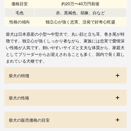
価格目安
約20万〜40万円前後
毛色
赤、黒褐色、胡麻、白など
性格の傾向
独立心が強く忠実、活発で好奇心旺盛
柴犬は日本原産の小型〜中型犬で、丸い顔と立ち耳、巻き尾が特
徴です。独立心が強くしっかり者ながら、家族には忠実で愛情深
い性格が人気です。飼いやすいサイズと丈夫な体質から、家庭犬
としてブリーダーからお迎えされることも多く、国内で長く親し
まれている犬種です。
柴犬の特徴
柴犬の性格
柴犬の販売価格の目安