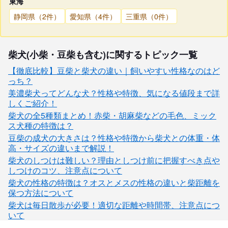
東海
静岡県（2件）
愛知県（4件）
三重県（0件）
柴犬(小柴・豆柴も含む)に関するトピック一覧
【徹底比較】豆柴と柴犬の違い｜飼いやすい性格なのはど
っち？
美濃柴犬ってどんな犬？性格や特徴、気になる値段まで詳
しくご紹介！
柴犬の全5種類まとめ！赤柴・胡麻柴などの毛色、ミック
ス犬種の特徴は？
豆柴の成犬の大きさは？性格や特徴から柴犬との体重・体
高・サイズの違いまで解説！
柴犬のしつけは難しい？理由としつけ前に把握すべき点や
しつけのコツ、注意点について
柴犬の性格の特徴は？オスとメスの性格の違いと柴距離を
保つ方法について
柴犬は毎日散歩が必要！適切な距離や時間帯、注意点につ
いて