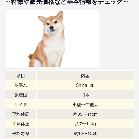
～特徴や販売価格など基本情報をチェック～
項目
内容
英語名
Shiba Inu
原産国
日本
サイズ
小型〜中型犬
平均体高
約35〜41cm
平均体重
約7〜11kg
平均寿命
約12〜15歳