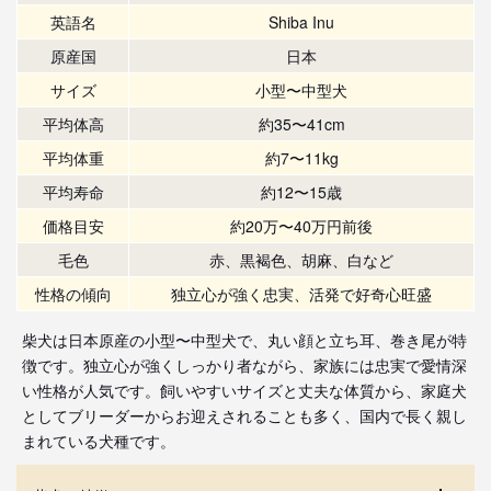
英語名
Shiba Inu
原産国
日本
サイズ
小型〜中型犬
平均体高
約35〜41cm
平均体重
約7〜11kg
平均寿命
約12〜15歳
価格目安
約20万〜40万円前後
毛色
赤、黒褐色、胡麻、白など
性格の傾向
独立心が強く忠実、活発で好奇心旺盛
柴犬は日本原産の小型〜中型犬で、丸い顔と立ち耳、巻き尾が特
徴です。独立心が強くしっかり者ながら、家族には忠実で愛情深
い性格が人気です。飼いやすいサイズと丈夫な体質から、家庭犬
としてブリーダーからお迎えされることも多く、国内で長く親し
まれている犬種です。