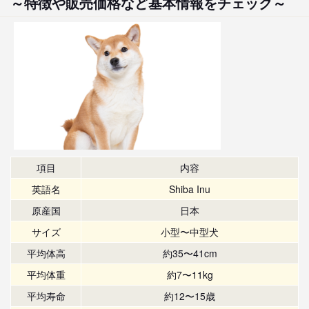
～特徴や販売価格など基本情報をチェック～
項目
内容
英語名
Shiba Inu
原産国
日本
サイズ
小型〜中型犬
平均体高
約35〜41cm
平均体重
約7〜11kg
平均寿命
約12〜15歳