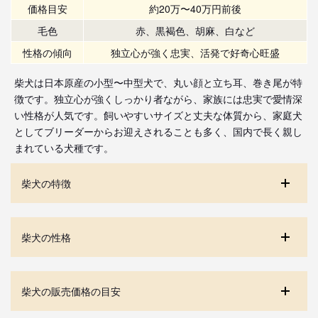
価格目安
約20万〜40万円前後
毛色
赤、黒褐色、胡麻、白など
性格の傾向
独立心が強く忠実、活発で好奇心旺盛
柴犬は日本原産の小型〜中型犬で、丸い顔と立ち耳、巻き尾が特
徴です。独立心が強くしっかり者ながら、家族には忠実で愛情深
い性格が人気です。飼いやすいサイズと丈夫な体質から、家庭犬
としてブリーダーからお迎えされることも多く、国内で長く親し
まれている犬種です。
柴犬の特徴
柴犬の性格
柴犬の販売価格の目安