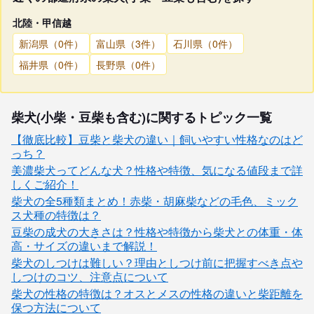
北陸・甲信越
新潟県（0件）
富山県（3件）
石川県（0件）
福井県（0件）
長野県（0件）
柴犬(小柴・豆柴も含む)に関するトピック一覧
【徹底比較】豆柴と柴犬の違い｜飼いやすい性格なのはど
っち？
美濃柴犬ってどんな犬？性格や特徴、気になる値段まで詳
しくご紹介！
柴犬の全5種類まとめ！赤柴・胡麻柴などの毛色、ミック
ス犬種の特徴は？
豆柴の成犬の大きさは？性格や特徴から柴犬との体重・体
高・サイズの違いまで解説！
柴犬のしつけは難しい？理由としつけ前に把握すべき点や
しつけのコツ、注意点について
柴犬の性格の特徴は？オスとメスの性格の違いと柴距離を
保つ方法について