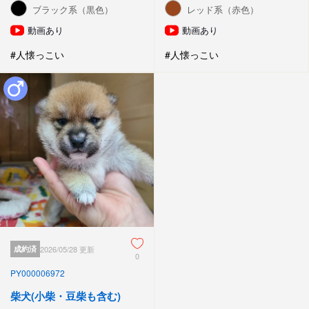
ブラック系（黒色）
レッド系（赤色）
動画あり
動画あり
#人懐っこい
#人懐っこい
成約済
2026/05/28 更新
0
PY000006972
柴犬(小柴・豆柴も含む)