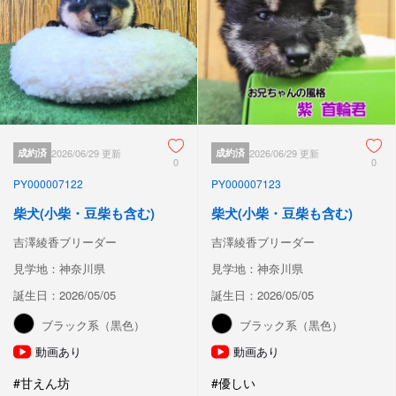
成約済
2026/06/29 更新
成約済
2026/06/29 更新
0
0
PY000007122
PY000007123
柴犬(小柴・豆柴も含む)
柴犬(小柴・豆柴も含む)
吉澤綾香ブリーダー
吉澤綾香ブリーダー
見学地：神奈川県
見学地：神奈川県
誕生日：2026/05/05
誕生日：2026/05/05
ブラック系（黒色）
ブラック系（黒色）
動画あり
動画あり
#甘えん坊
#優しい