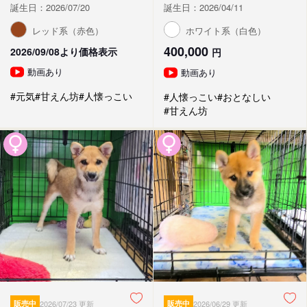
誕生日：2026/07/20
誕生日：2026/04/11
レッド系（赤色）
ホワイト系（白色）
400,000
2026/09/08より価格表示
円
動画あり
動画あり
#元気
#甘えん坊
#人懐っこい
#人懐っこい
#おとなしい
#甘えん坊
販売中
2026/07/23 更新
販売中
2026/06/29 更新