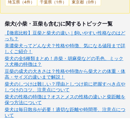
埼玉県（4件）
千葉県（1件）
東京都（0件）
柴犬(小柴・豆柴も含む)に関するトピック一覧
【徹底比較】豆柴と柴犬の違い｜飼いやすい性格なのはど
っち？
美濃柴犬ってどんな犬？性格や特徴、気になる値段まで詳
しくご紹介！
柴犬の全5種類まとめ！赤柴・胡麻柴などの毛色、ミック
ス犬種の特徴は？
豆柴の成犬の大きさは？性格や特徴から柴犬との体重・体
高・サイズの違いまで解説！
柴犬のしつけは難しい？理由としつけ前に把握すべき点や
しつけのコツ、注意点について
柴犬の性格の特徴は？オスとメスの性格の違いと柴距離を
保つ方法について
柴犬は毎日散歩が必要！適切な距離や時間帯、注意点につ
いて