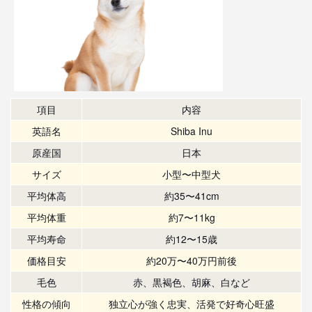
項目
内容
英語名
Shiba Inu
原産国
日本
サイズ
小型〜中型犬
平均体高
約35〜41cm
平均体重
約7〜11kg
平均寿命
約12〜15歳
価格目安
約20万〜40万円前後
毛色
赤、黒褐色、胡麻、白など
性格の傾向
独立心が強く忠実、活発で好奇心旺盛