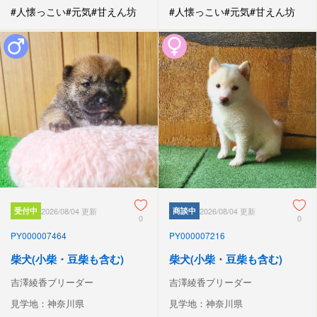
#人懐っこい
#元気
#甘えん坊
#人懐っこい
#元気
#甘えん坊
受付中
2026/08/04 更新
商談中
2026/08/04 更新
0
0
PY000007464
PY000007216
柴犬(小柴・豆柴も含む)
柴犬(小柴・豆柴も含む)
吉澤綾香ブリーダー
吉澤綾香ブリーダー
見学地：神奈川県
見学地：神奈川県