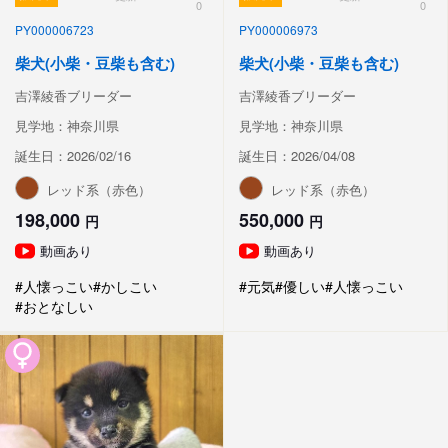
0
0
PY000006723
PY000006973
柴犬(小柴・豆柴も含む)
柴犬(小柴・豆柴も含む)
吉澤綾香ブリーダー
吉澤綾香ブリーダー
見学地：神奈川県
見学地：神奈川県
誕生日：2026/02/16
誕生日：2026/04/08
レッド系（赤色）
レッド系（赤色）
198,000
550,000
円
円
動画あり
動画あり
#人懐っこい
#かしこい
#元気
#優しい
#人懐っこい
#おとなしい