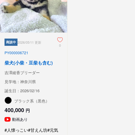
商談中
2026/05/11 更新
0
PY000006721
柴犬(小柴・豆柴も含む)
吉澤綾香ブリーダー
見学地：神奈川県
誕生日：2026/02/16
ブラック系（黒色）
400,000
円
動画あり
#人懐っこい
#甘えん坊
#元気