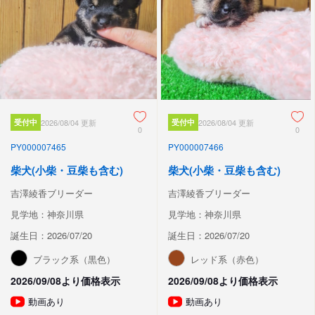
受付中
2026/08/04 更新
受付中
2026/08/04 更新
0
0
PY000007465
PY000007466
柴犬(小柴・豆柴も含む)
柴犬(小柴・豆柴も含む)
吉澤綾香ブリーダー
吉澤綾香ブリーダー
見学地：神奈川県
見学地：神奈川県
誕生日：2026/07/20
誕生日：2026/07/20
ブラック系（黒色）
レッド系（赤色）
2026/09/08より価格表示
2026/09/08より価格表示
動画あり
動画あり