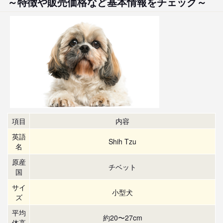
～特徴や販売価格など基本情報をチェック～
項目
内容
英語
Shih Tzu
名
原産
チベット
国
サイ
小型犬
ズ
平均
約20〜27cm
体高