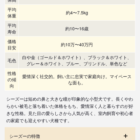
平均
約4〜7.5kg
体重
平均
約10〜16歳
寿命
価格
約10万〜40万円
目安
白や金（ゴールド＆ホワイト）、ブラック＆ホワイト、
毛色
グレー＆ホワイト、ブルー、ブリンドル、単色など
性格
愛情深く社交的。飼い主に忠実で家庭向け。マイペース
の傾
な面も。
向
シーズーは短めの鼻と大きな瞳が印象的な小型犬です。長くやわ
らかい被毛と落ち着いた体格をもち、愛情深く人と暮らすのが好
きな性格。見た目の愛らしさから人気が高く、室内飼育や初心者
の家庭でも迎えやすい犬種です。
シーズーの特徴