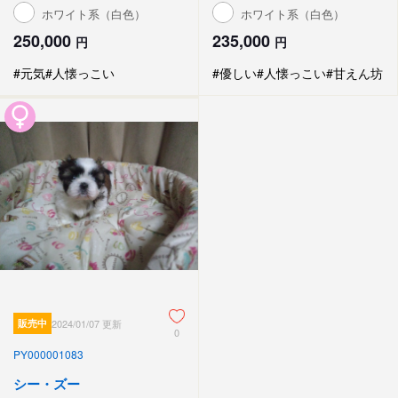
ホワイト系（白色）
ホワイト系（白色）
250,000
235,000
円
円
#元気
#人懐っこい
#優しい
#人懐っこい
#甘えん坊
販売中
2024/01/07 更新
0
PY000001083
シー・ズー