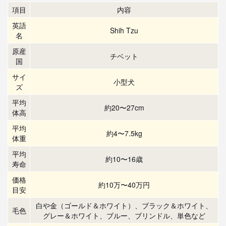
項目
内容
英語
Shih Tzu
名
原産
チベット
国
サイ
小型犬
ズ
平均
約20〜27cm
体高
平均
約4〜7.5kg
体重
平均
約10〜16歳
寿命
価格
約10万〜40万円
目安
白や金（ゴールド＆ホワイト）、ブラック＆ホワイト、
毛色
グレー＆ホワイト、ブルー、ブリンドル、単色など